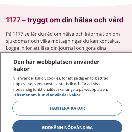
1177
–
tryggt om din hälsa och vård
På 1177.se får du råd om hälsa och information om
sjukdomar och vilka mottagningar du kan kontakta.
Logga in för att läsa din journal och göra dina
vårdärenden. Ring telefonnummer 1177 för
Den här webbplatsen använder
sjukvårdsrådgivning dygnet runt.
kakor
1177 ger dig råd när du vill må bättre.
Vi använder kakor, cookies, för att ge dig en förbättrad
upplevelse, sammanställa statistik och för att viss
nödvändig funktionalitet ska fungera på webbplatsen.
Läs mer om hur vi använder kakor
Show co
HANTERA KAKOR
1177 på flera språk
Show co
Om 1177
GODKÄNN NÖDVÄNDIGA