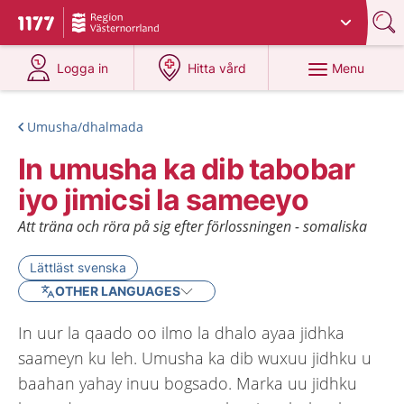
Du har valt region
Västernorrland
.
To start page for 1177
at 1177.se
at 1177.se
Menu
Logga in
Hitta vård
Umusha/dhalmada
In umusha ka dib tabobar
iyo jimicsi la sameeyo
Att träna och röra på sig efter förlossningen - somaliska
Lättläst svenska
OTHER LANGUAGES
In uur la qaado oo ilmo la dhalo ayaa jidhka
saameyn ku leh. Umusha ka dib wuxuu jidhku u
baahan yahay inuu bogsado. Marka uu jidhku