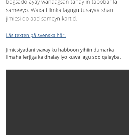
bogsado ayay wanaagsan tahay in tabobar la
sameeyo. Waxa filimka lagugu tusayaa shan
jimicsi oo aad sameyn kartid.
Läs texten på svenska här.
Jimicsiyadani waxay
ku habboon
yihiin
dumarka
Ilmaha ferjiga ka dhalay iyo kuwa lagu soo qalay
ba
.