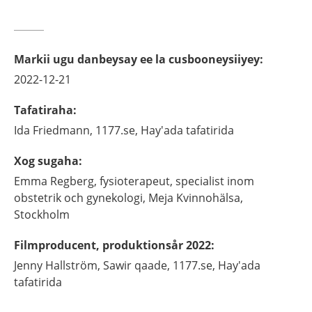
Markii ugu danbeysay ee la cusbooneysiiyey
:
2022-12-21
Tafatiraha
:
Ida
Friedmann,
1177.se, Hay'ada tafatirida
Xog sugaha
:
Emma
Regberg,
fysioterapeut, specialist inom
obstetrik och gynekologi,
Meja Kvinnohälsa,
Stockholm
Filmproducent, produktionsår 2022
:
Jenny
Hallström,
Sawir qaade,
1177.se, Hay'ada
tafatirida