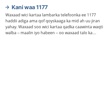
Kani waa 1177
Waxaad wici kartaa lambarka telefoonka ee 1177
haddii adiga ama qof qoyskaaga ka mid ah uu jiran
yahay. Waxaad soo wici kartaa qadka caawinta waqti
walba – maalin iyo habeen – oo waxaad talo ka
heleysaa kalkaalisada. Bogga 1177.se ayaa laga
helayaa macluumaad caafimaadka iyo cudurrada ku
saabsan.