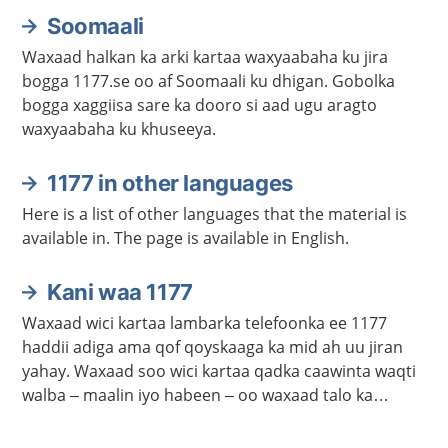
Soomaali
Waxaad halkan ka arki kartaa waxyaabaha ku jira
bogga 1177.se oo af Soomaali ku dhigan. Gobolka
bogga xaggiisa sare ka dooro si aad ugu aragto
waxyaabaha ku khuseeya.
1177 in other languages
Here is a list of other languages that the material is
available in. The page is available in English.
Kani waa 1177
Waxaad wici kartaa lambarka telefoonka ee 1177
haddii adiga ama qof qoyskaaga ka mid ah uu jiran
yahay. Waxaad soo wici kartaa qadka caawinta waqti
walba – maalin iyo habeen – oo waxaad talo ka
heleysaa kalkaalisada. Bogga 1177.se ayaa laga
helayaa macluumaad caafimaadka iyo cudurrada ku