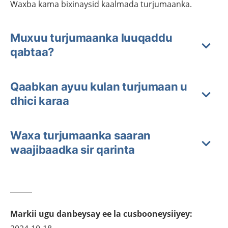
Waxba kama bixinaysid kaalmada turjumaanka.
Muxuu turjumaanka luuqaddu
qabtaa?
Qaabkan ayuu kulan turjumaan u
dhici karaa
Waxa turjumaanka saaran
waajibaadka sir qarinta
Markii ugu danbeysay ee la cusbooneysiiyey
: