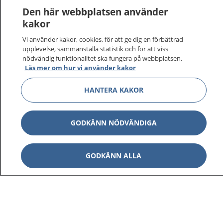
Logga in för att läsa din journal och göra dina
Den här webbplatsen använder
vårdärenden. Ring telefonnummer 1177 för
kakor
sjukvårdsrådgivning dygnet runt.
Vi använder kakor, cookies, för att ge dig en förbättrad
1177 ger dig råd när du vill må bättre.
upplevelse, sammanställa statistik och för att viss
nödvändig funktionalitet ska fungera på webbplatsen.
Läs mer om hur vi använder kakor
HANTERA KAKOR
Show co
1177 på flera språk
GODKÄNN NÖDVÄNDIGA
Show co
Om 1177
GODKÄNN ALLA
Show co
Kontakt
Behandling av personuppgifter