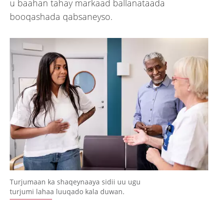
u baahan tahay markaad ballanataada
booqashada qabsaneyso.
Turjumaan ka shaqeynaaya sidii uu ugu
turjumi lahaa luuqado kala duwan.