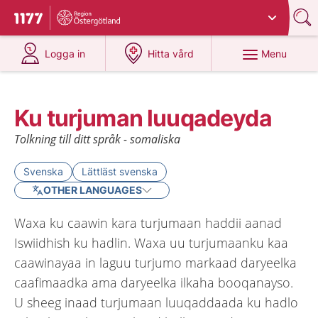
Du har valt region
Östergötland
.
To start page for 1177
at 1177.se
at 1177.se
Menu
Logga in
Hitta vård
Ku turjuman luuqadeyda
Tolkning till ditt språk - somaliska
Svenska
Lättläst svenska
OTHER LANGUAGES
Waxa ku caawin kara turjumaan haddii aanad
Iswiidhish ku hadlin. Waxa uu turjumaanku kaa
caawinayaa in laguu turjumo markaad daryeelka
caafimaadka ama daryeelka ilkaha booqanayso.
U sheeg inaad turjumaan luuqaddaada ku hadlo