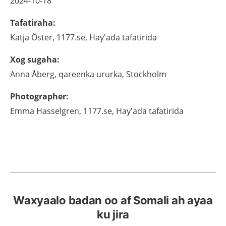
2024-10-18
Tafatiraha
:
Katja
Öster,
1177.se, Hay'ada tafatirida
Xog sugaha
:
Anna
Åberg,
qareenka ururka,
Stockholm
Photographer
:
Emma
Hasselgren,
1177.se, Hay'ada tafatirida
Waxyaalo badan oo af Somali ah ayaa
ku jira