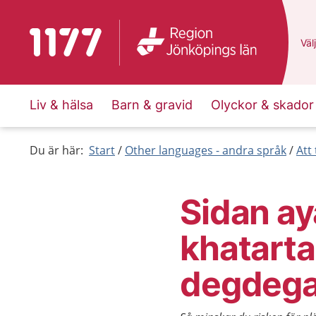
To start page for 1177
Du 
Välj
Liv & hälsa
Barn & gravid
Olyckor & skador
Du är här:
Start
Other languages - andra språk
Att
Sidan a
khatart
degdega