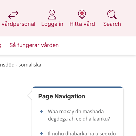
at 1177.se
at 1177.se
at 1177.se
at 1177.se
 vårdpersonal
Logga in
Hitta vård
Search
g
Så fungerar vården
rnsdöd - somaliska
Page Navigation
Waa maxay dhimashada
degdega ah ee dhallaanku?
Ilmuhu dhabarka ha u seexdo