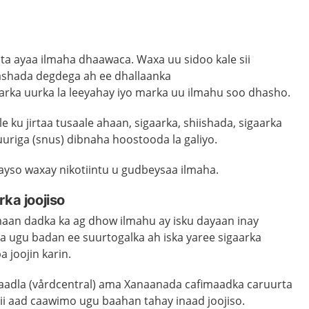
ista ayaa ilmaha dhaawaca. Waxa uu sidoo kale sii
ashada degdega ah ee dhallaanka
rka uurka la leeyahay iyo marka uu ilmahu soo dhasho.
e ku jirtaa tusaale ahaan, sigaarka, shiishada, sigaarka
uriga (snus) dibnaha hoostooda la galiyo.
ayso waxay nikotiintu u gudbeysaa ilmaha.
rka joojiso
an dadka ka ag dhow ilmahu ay isku dayaan inay
inta ugu badan ee suurtogalka ah iska yaree sigaarka
 joojin karin.
maadla
(
vårdcentral
)
ama
Xanaanada cafimaadka caruurta
i aad caawimo ugu baahan tahay inaad joojiso.