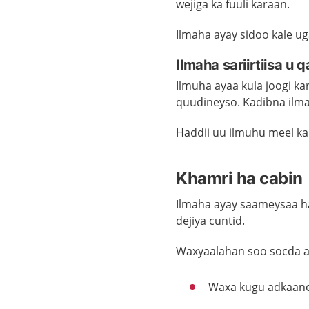
wejiga ka fuuli karaan.
Ilmaha ayay sidoo kale 
Ilmaha sariirtiisa u 
Ilmuha ayaa kula joogi 
quudineyso. Kadibna ilmah
Haddii uu ilmuhu meel kal
Khamri ha cabin
Ilmaha ayay saameysaa h
dejiya cuntid.
Waxyaalahan soo socda ay
Waxa kugu adkaane