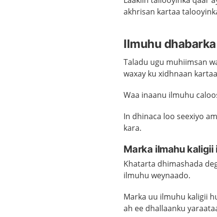
Laakiin tallooyinka qaar
akhrisan kartaa
talooyink
Ilmuhu dhabarka
Taladu ugu muhiimsan
w
waxay ku xidhnaan kartaa
Waa inaanu ilmuhu caloo
In dhinaca loo seexiyo 
kara.
Marka ilmahu kaligii
Khatarta dhimashada deg
ilmuhu weynaado.
Marka uu ilmuhu kaligii 
ah ee dhallaanku yaraata