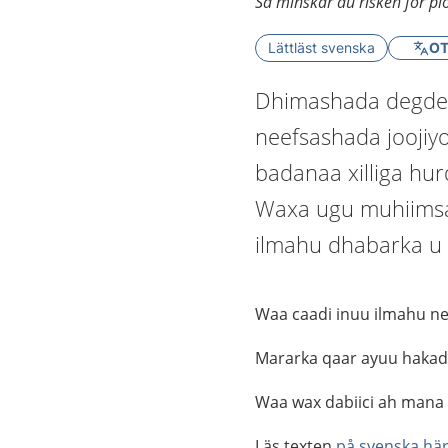
Så minskar du risken för pl
Lättläst svenska
OT
Dhimashada degdeg
neefsashada joojiyo
badanaa xilliga hu
Waxa ugu muhiimsa
ilmahu dhabarka u
Waa caadi inuu ilmahu ne
Mararka qaar ayuu hakadk
Waa wax dabiici ah mana
Läs texten
på svenska hä