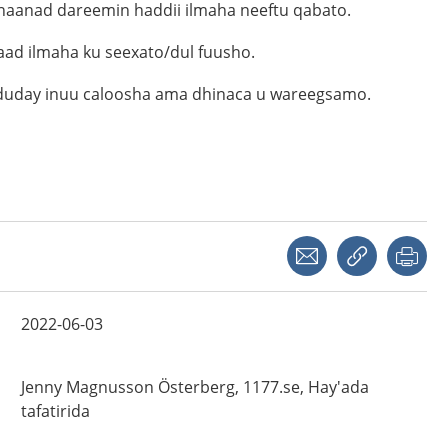
naanad dareemin haddii ilmaha neeftu qabato.
naad ilmaha ku seexato/dul fuusho.
ududay inuu caloosha ama dhinaca u wareegsamo.
Share with a friend
Copy link
Pri
2022-06-03
Jenny
Magnusson Österberg,
1177.se, Hay'ada
tafatirida