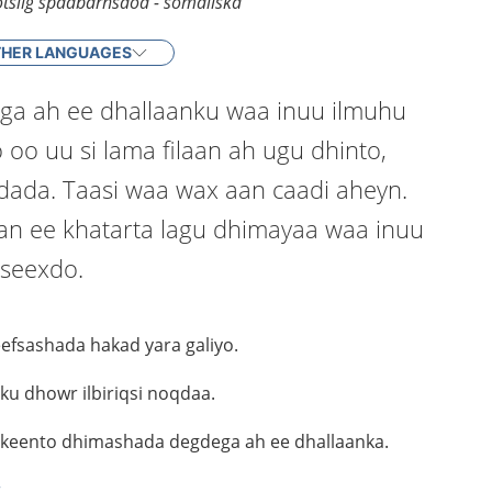
ötslig spädbarnsdöd - somaliska
HER LANGUAGES
a ah ee dhallaanku waa inuu ilmuhu
 oo uu si lama filaan ah ugu dhinto,
rdada. Taasi waa wax aan caadi aheyn.
n ee khatarta lagu dhimayaa waa inuu
 seexdo.
efsashada hakad yara galiyo.
u dhowr ilbiriqsi noqdaa.
 keento dhimashada degdega ah ee dhallaanka.
r
.