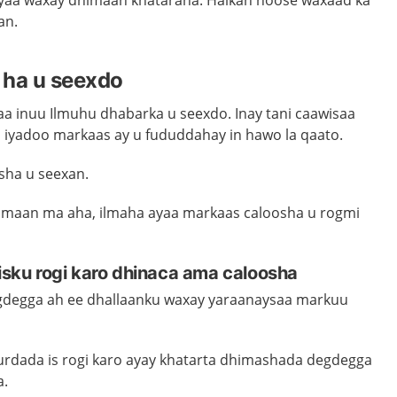
 ayaa waxay dhimaan khataraha. Halkan hoos
e waxaad
ka
an
.
 ha u seexdo
aa
inuu Ilmuhu dhabarka u seexdo. Inay tani caawisaa
 iyadoo markaas ay u fududdahay in hawo la qaato.
sha u seexan.
ammaan ma aha, ilmaha ayaa markaas caloosha u rogmi
 isku rogi karo dhinaca ama caloosha
degga ah ee dhallaanku waxay yaraanaysaa markuu
hurdada is rogi karo ayay khatarta dhimashada degdegga
a.