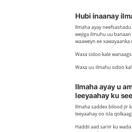
Hubi inaanay ilm
Ilmaha ayay neefsashadu
wejiga ilmuhu uu banaan 
waaweyn ee xawayaanka 
Waxa sidoo kale wanaagsa
Waxa uu ilmahu sidoo ka
Ilmaha ayay u am
leeyaahay ku se
Ilmaha saddex bilood jir 
leeyaahay oo isla qolkaag
Haddii aad sariir ku wad