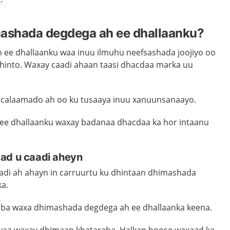
shada degdega ah ee dhallaanku?
ee dhallaanku waa inuu ilmuhu neefsashada joojiyo oo
 dhinto. Waxay caadi ahaan taasi dhacdaa marka uu
 calaamado ah oo ku tusaaya inuu xanuunsanaayo.
e dhallaanku waxay badanaa dhacdaa ka hor intaanu
.
ad u caadi aheyn
adi ah ahayn in carruurtu ku dhintaan dhimashada
ka.
nba waxa dhimashada degdega ah ee dhallaanka keena.