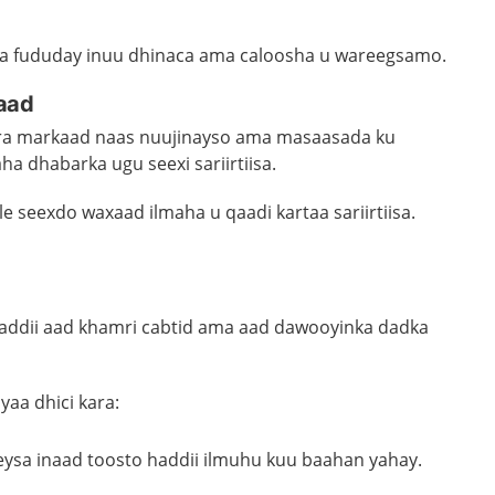
uga fududay inuu dhinaca ama caloosha u wareegsamo.
qaad
kara markaad naas nuujinayso ama masaasada ku
a dhabarka ugu seexi sariirtiisa.
e seexdo waxaad ilmaha u qaadi kartaa sariirtiisa.
addii aad khamri cabtid ama aad dawooyinka dadka
aa dhici kara:
ysa inaad toosto haddii ilmuhu kuu baahan yahay.