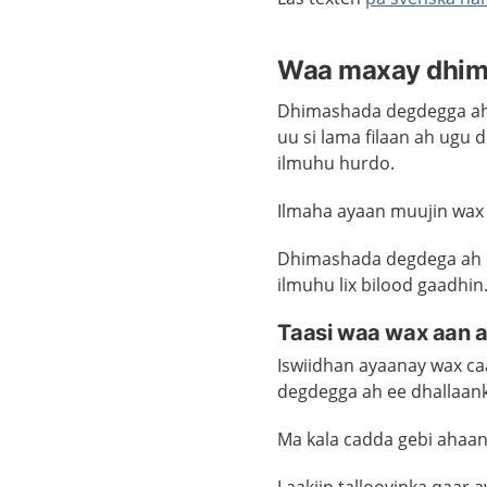
Waa maxay dhima
Dhimashada degdegga ah 
uu si lama filaan ah ugu
ilmuhu hurdo.
Ilmaha ayaan muujin wax
Dhimashada degdega ah e
ilmuhu lix bilood gaadhin
Taasi waa wax aan a
Iswiidhan ayaanay wax ca
degdegga ah ee dhallaan
Ma
kala cadda gebi ahaa