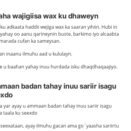
aha wajigiisa wax ku dhaweyn
 ku adkaata haddii
wejiga wax ka saaran yihiin.
Hubi in
yahay oo aanu qarineynin buste, barkimo iyo alcaabta
marada cufan ka sameysan.
n inaanu ilmuhu aad u kululayn.
le u baahan yahay inuu hurdada isku dhaqdhaqaajiyo.
maan badan tahay inuu sariir isagu
exdo
ka yar ayay u ammaan badan tahay inuu sariir isagu
a taala ku seexdo
a seexataan, ayay ilmuhu gacan ama go´yaasha sariirtu