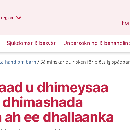
har valt region
en annan
region
Jönköpings län
.
För
Sjukdomar & besvär
Undersökning & behandlin
 ta hand om barn
Så minskar du risken för plötslig spädba
yaad u dhimeysaa
a dhimashada
 ah ee dhallaanka