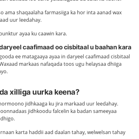
so ama shaqaalaha farmasiiga ka hor inta aanad wax
aad uur leedahay.
punktur ayaa ku caawin kara.
aryeel caafimaad oo cisbitaal u baahan kara
ooda ee matagaaya ayaa in daryeel caafimaad cisbitaal
. Waxaad markaas nafaqada toos ugu helaysaa dhiiga
ayo.
a xilliga uurka keena?
hormoono jidhkaaga ku jira markaad uur leedahay.
onnadaas jidhkoodu falcelin ka badan sameeyaa
 dhigo.
arnaan karta haddii aad daalan tahay, welwelsan tahay