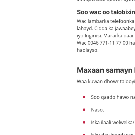
Soo wac oo talobixin
Wac lambarka telefoonka
lahayd. Cidda ka jawaabey
iyo Ingiriisi. Mararka qa
Wac 0046 771-11 77 00 ha
hadlayso.
Maxaan samayn 
Waa kuwan dhowr talooyi
Soo qaado hawo na
Naso.
Iska ilaali welwelka