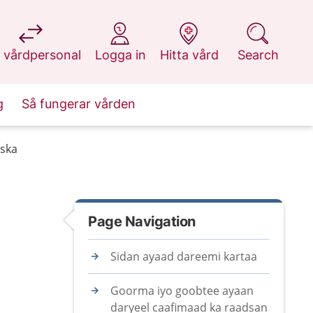
at 1177.se
at 1177.se
at 1177.se
at 1177.se
 vårdpersonal
Logga in
Hitta vård
Search
g
Så fungerar vården
iska
Page Navigation
Sidan ayaad dareemi kartaa
Goorma iyo goobtee ayaan
daryeel caafimaad ka raadsan