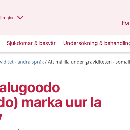
 har valt region
j
en annan
region
Blekinge
.
För
Sjukdomar & besvär
Undersökning & behandlin
viditet - andra språk
Att må illa under graviditeten - somal
laalugoodo
do) marka uur la
y