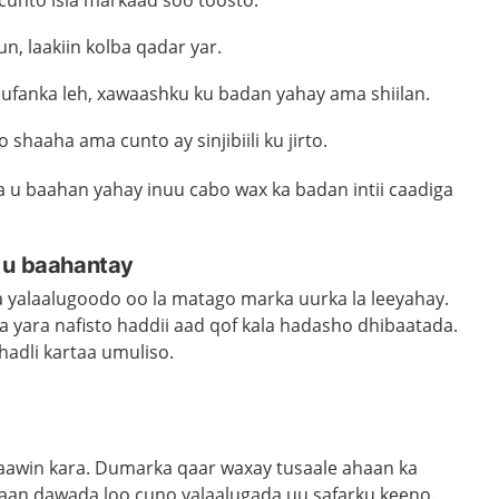
 cunto isla markaad soo toosto.
, laakiin kolba qadar yar.
 dufanka leh, xawaashku ku badan yahay ama shiilan.
 shaaha ama cunto ay sinjibiili ku jirto.
u baahan yahay inuu cabo wax ka badan intii caadiga
 u baahantay
 yalaalugoodo oo la matago marka uurka la leeyahay.
a yara nafisto haddii aad qof kala hadasho dhibaatada.
hadli kartaa umuliso.
aawin kara. Dumarka qaar waxay tusaale ahaan ka
an dawada loo cuno yalaalugada uu safarku keeno.