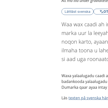
Att må illa under graviditet
Lättläst svenska
OT
Waa wax caadi ah i
marka uur la leeya
noqon karto, ayaan
ilmaha toona u lah
si aad uga roonaat
Waxa yalaalugadu caadi 
badankooda yalaalugadu 
Dumarka qaar ayaa intay 
Läs
texten på svenska hä