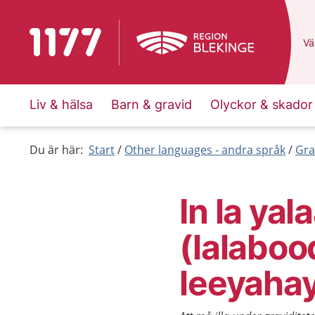
To start page for 1177
Du
Väl
Liv & hälsa
Barn & gravid
Olyckor & skador
Du är här:
Start
Other languages - andra språk
Gra
In la ya
(lalaboo
leeyaha