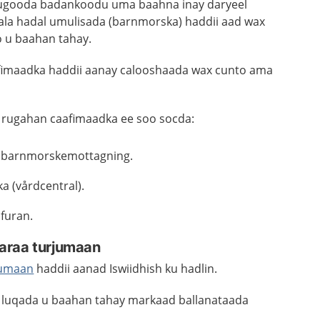
lugooda badankoodu uma baahna inay daryeel
ala hadal umulisada (barnmorska) haddii aad wax
o u baahan tahay.
afimaadka haddii aanay calooshaada wax cunto ama
h rugahan caafimaadka ee soo socda:
 barnmorskemottagning.
a (vårdcentral).
furan.
araa turjumaan
jumaan
haddii aanad Iswiidhish ku hadlin.
 luqada u baahan tahay markaad ballanataada
.