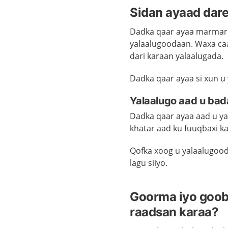
Sidan ayaad dar
Dadka qaar ayaa marmark
yalaalugoodaan. Waxa caa
dari karaan yalaalugada.
Dadka qaar ayaa si xun u
Yalaalugo aad u bad
Dadka qaar ayaa aad u y
khatar aad ku fuuqbaxi k
Qofka xoog u yalaalugood
lagu siiyo.
Goorma iyo goob
raadsan karaa?