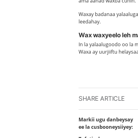
ama aanad waxba cunin.
Waxay badanaa yalaalugad
leedahay.
Wax waxyeelo leh m
In la yalaalugoodo oo la
Waxa ay uurjiiftu helays
SHARE ARTICLE
Markii ugu danbeysay
ee la cusbooneysiiyey
: