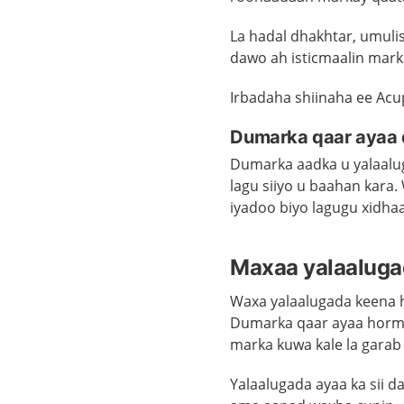
La hadal dhakhtar, umuli
dawo ah isticmaalin mark
Irbadaha shiinaha ee Acu
Dumarka qaar ayaa d
Dumarka aadka u yalaalug
lagu siiyo u baahan kara
iyadoo biyo lagugu xidha
Maxaa yalaalugad
Waxa yalaalugada keena 
Dumarka qaar ayaa hormo
marka kuwa kale la garab
Yalaalugada ayaa ka sii d