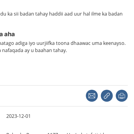
u ka sii badan tahay haddii aad uur hal ilme ka badan
a aha
 matago adiga iyo uurjiifka toona dhaawac uma keenayso.
aa nafaqada ay u baahan tahay.
Share with a friend
Copy link
Pri
2023-12-01