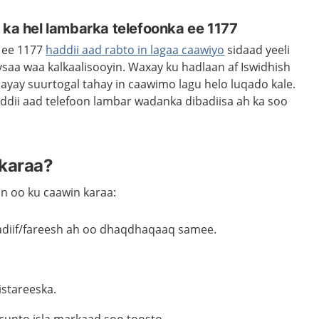
 ka hel lambarka telefoonka ee 1177
 ee 1177
haddii aad rabto in lagaa caawiyo
sidaad yeeli
saa waa kalkaalisooyin. Waxay ku hadlaan af Iswidhish
ar ayay suurtogal tahay in caawimo lagu helo luqado kale.
ddii aad telefoon lambar wadanka dibadiisa ah ka soo
karaa?
n oo ku caawin karaa:
diif/fareesh ah oo dhaqdhaqaaq samee.
/istareeska.