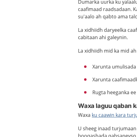
Dumarka uurka ku yalaa
caafimaad raadsadaan. K
su'aalo ah qabto ama tal
La xidhiidh daryeelka ca
cabitaan ahi galeynin.
La xidhiidh mid ka mid a
Xarunta umulisada
Xarunta caafimaadk
Rugta heeganka ee 
Waxa laguu qaban k
Waxa
ku caawin kara tur
U sheeg inaad turjumaan
booqashada qabsaneyso