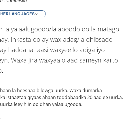
en - somaliska
HER LANGUAGES
n la yalaalugoodo/lalaboodo oo la matago
hay. Inkasta oo ay wax adag/la dhibsado
ay haddana taasi waxyeello adiga iyo
eyn. Waxa jira waxyaalo aad sameyn karto
o.
ahaan la heeshaa bilowga uurka. Waxa dumarka
ka istaagtaa qiyaas ahaan toddobaadka 20 aad ee uurka.
uurka leeyihiin oo dhan yalaalugooda.
r
.