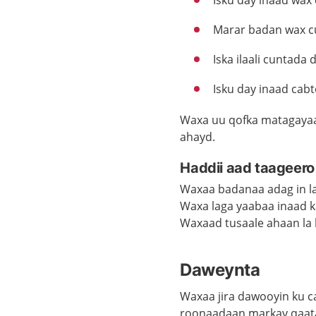
Isku day inaad wax
Marar badan wax cun
Iska ilaali cuntada
Isku day inaad cabto
Waxa uu qofka matagayaa 
ahayd.
Haddii aad taageero
Waxaa badanaa adag in la
Waxa laga yaabaa inaad k
Waxaad tusaale ahaan la 
Daweynta
Waxaa jira dawooyin ku c
roonaadaan markay qaata