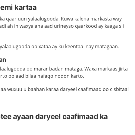
eemi kartaa
a qaar uun yalaalugooda. Kuwa kalena markasta way
di ah in waxyalaha aad urineyso qaarkood ay kaaga sii
 yalaalugooda oo xataa ay ku keentaa inay matagaan.
an
alaalugooda oo marar badan mataga. Waxa markaas jirta
arto oo aad bilaa nafaqo noqon karto.
aa wuxuu u baahan karaa daryeel caafimaad oo cisbitaal
tee ayaan daryeel caafimaad ka