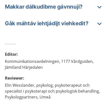
Makkar dálkudibme gávnnuji?
Gåk máhtáv iehtjádijt viehkedit?
Editor
:
Kommunikationsavdelningen,
1177 Vårdguiden,
Jämtland Härjedalen
Reviewer
:
Elin
Wesslander,
psykolog, psykoterapeut och
specialist i psykoterapi och psykologisk behandling,
Psykologpartners,
Umeå