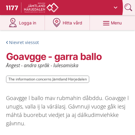
Du har valt region
Jämtland Härjedalen
.
To start page for 1177
at 1177.se
at 1177.se
Menu
Logga in
Hitta vård
Nievret viessot
Goavgge - garra ballo
Ångest - andra språk - lulesamiska
The information concerns Jämtland Härjedalen
The information concerns Jämtland Härjedalen
Goavgge l ballo mav rubmahin dåbddu. Goavgge l
unugis, valla ij la várálasj. Gávnnuji vuoge gåk iesj
máhtá buorebut viedjet ja aj dálkudimviehkke
gávnnu.