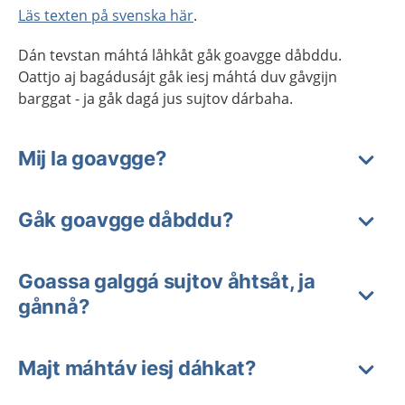
Läs texten på svenska här
.
Dán tevstan máhtá låhkåt gåk goavgge dåbddu.
Oattjo aj bagádusájt gåk iesj máhtá duv gåvgijn
barggat - ja gåk dagá jus sujtov dárbaha.
Mij la goavgge?
Gåk goavgge dåbddu?
Goassa galggá sujtov åhtsåt, ja
gånnå?
Majt máhtáv iesj dáhkat?