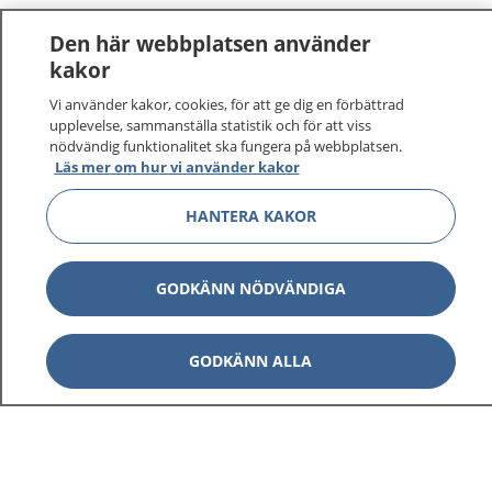
Den här webbplatsen använder
kakor
Vi använder kakor, cookies, för att ge dig en förbättrad
1177
–
tryggt om din hälsa och vård
upplevelse, sammanställa statistik och för att viss
nödvändig funktionalitet ska fungera på webbplatsen.
Läs mer om hur vi använder kakor
På 1177.se får du råd om hälsa och information om
sjukdomar och vilka mottagningar du kan kontakta.
HANTERA KAKOR
Logga in för att läsa din journal och göra dina
vårdärenden. Ring telefonnummer 1177 för
sjukvårdsrådgivning dygnet runt.
GODKÄNN NÖDVÄNDIGA
1177 ger dig råd när du vill må bättre.
GODKÄNN ALLA
Show co
1177 på flera språk