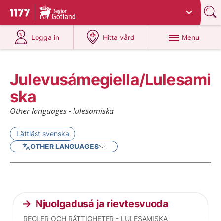
Du har valt region
Gotland
.
To start page for 1177
at 1177.se
at 1177.se
Menu
Logga in
Hitta vård
Julevusámegiella/Lulesami
ska
Other languages - lulesamiska
Lättläst svenska
OTHER LANGUAGES
Current articles
Njuolgadusá ja rievtesvuoda
REGLER OCH RÄTTIGHETER - LULESAMISKA