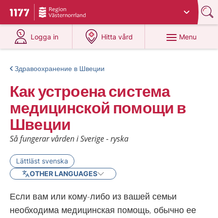
Du har valt region
Västernorrland
.
To start page for 1177
at 1177.se
at 1177.se
Menu
Logga in
Hitta vård
Здравоохранение в Швеции
Как устроена система
медицинской помощи в
Швеции
Så fungerar vården i Sverige - ryska
Lättläst svenska
OTHER LANGUAGES
Если вам или кому-либо из вашей семьи
необходима медицинская помощь, обычно ее