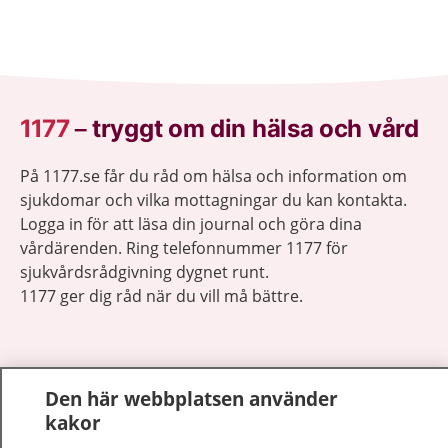
1177
–
tryggt om din hälsa och vård
På 1177.se får du råd om hälsa och information om
sjukdomar och vilka mottagningar du kan kontakta.
Logga in för att läsa din journal och göra dina
vårdärenden. Ring telefonnummer 1177 för
sjukvårdsrådgivning dygnet runt.
1177 ger dig råd när du vill må bättre.
Den här webbplatsen använder
kakor
Show co
1177 på flera språk