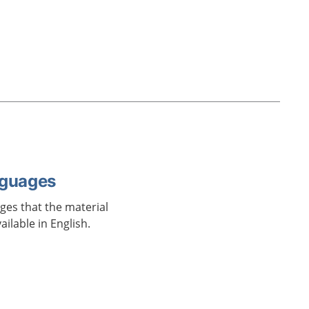
nguages
ages that the material
vailable in English.