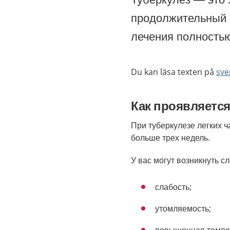
продолжительный 
лечения полность
Du kan läsa texten på
sve
Как проявляется
При туберкулезе легких 
больше трех недель.
У вас могут возникнуть 
слабость;
утомляемость;