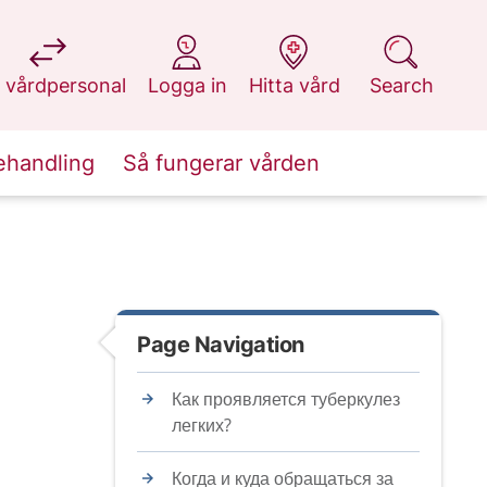
at 1177.se
at 1177.se
at 1177.se
at 1177.se
 vårdpersonal
Logga in
Hitta vård
Search
ehandling
Så fungerar vården
Page Navigation
Как проявляется туберкулез
легких?
Когда и куда обращаться за