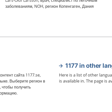
Lars-Olof
Larsson,
врач, специалист по легочным
заболеваниям,
NOH, регион Копенгаген, Дания
1177 in other la
онтент сайта 1177.se,
Here is a list of other langu
зыке. Выберите регион в
is available in. The page is a
, чтобы получить
формацию.