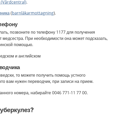
(Vårdcentral)
.
иника
(
barnläkarmottagning
).
елефону
елать, позвоните по телефону 1177 для получения
т медсестра. При необходимости она может подсказать,
цинской помощью.
едском и английском
еводчика
шведски, то можете получить помощь устного
что вам нужен переводчик, при записи на прием.
анного номера, набирайте 0046 771-11 77 00.
туберкулез?