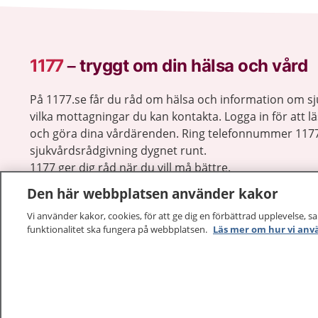
1177
–
tryggt om din hälsa och vård
På 1177.se får du råd om hälsa och information om 
vilka mottagningar du kan kontakta. Logga in för att lä
och göra dina vårdärenden. Ring telefonnummer 1177
sjukvårdsrådgivning dygnet runt.
1177 ger dig råd när du vill må bättre.
Den här webbplatsen använder kakor
Vi använder kakor, cookies, för att ge dig en förbättrad upplevelse, s
funktionalitet ska fungera på webbplatsen.
Läs mer om hur vi anv
1177 – en tjänst från
Inera.