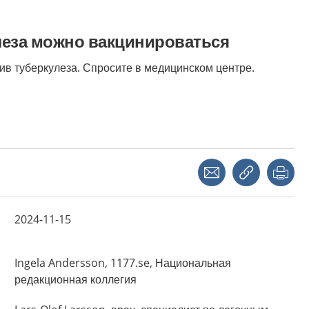
леза можно вакцинироваться
ив туберкулеза. Спросите в медицинском центре.
Share with a friend
Copy link
Pri
2024-11-15
Ingela
Andersson,
1177.se, Национальная
редакционная коллегия