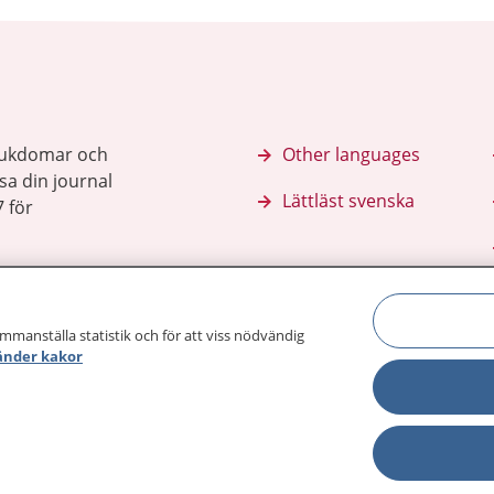
sjukdomar och
Other languages
sa din journal
Lättläst svenska
 för
ammanställa statistik och för att viss nödvändig
änder kakor
Behandling 