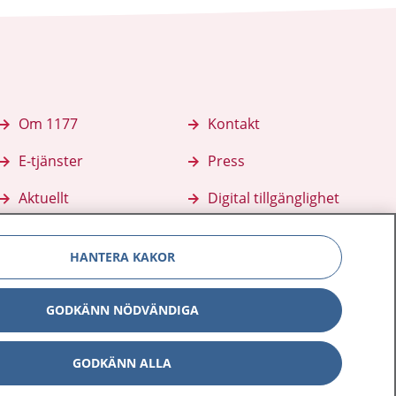
Om 1177
Kontakt
E-tjänster
Press
Aktuellt
Digital tillgänglighet
HANTERA KAKOR
GODKÄNN NÖDVÄNDIGA
GODKÄNN ALLA
Inställningar för kakor
av personuppgifter
Hantering av kakor