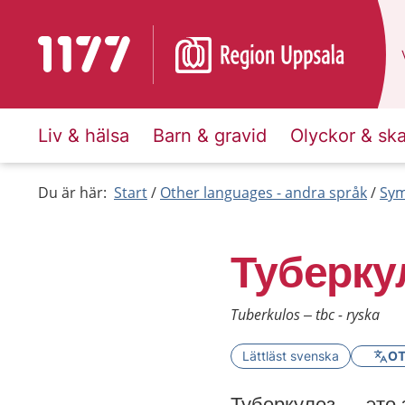
To start page for 1177
Liv & hälsa
Barn & gravid
Olyckor & sk
Du är här:
Start
Other languages - andra språk
Sym
Туберку
Tuberkulos – tbc - ryska
Lättläst svenska
OT
Туберкулез — это 