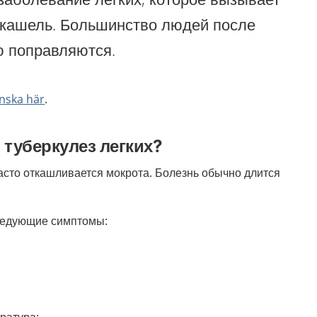
кашель. Большинство людей после
ю поправляются.
nska här
.
 туберкулез легких?
часто откашливается мокрота. Болезнь обычно длится
следующие симптомы: