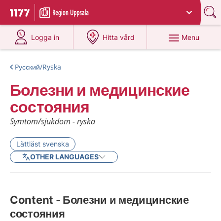
Du har valt region
Uppsala län
.
To start page for 1177
at 1177.se
at 1177.se
Menu
Logga in
Hitta vård
Pусский/Ryska
Болезни и медицинские
состояния
Symtom/sjukdom - ryska
Lättläst svenska
OTHER LANGUAGES
Content - Болезни и медицинские
состояния