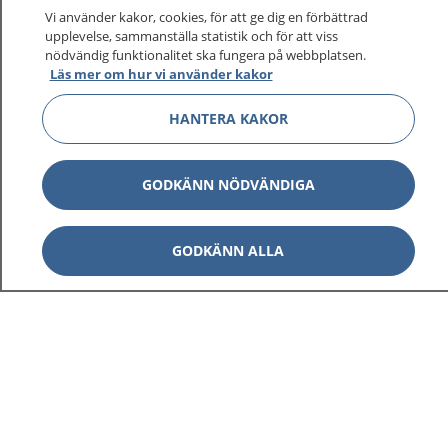
Vi använder kakor, cookies, för att ge dig en förbättrad
upplevelse, sammanställa statistik och för att viss
1177
–
tryggt om din hälsa och vård
nödvändig funktionalitet ska fungera på webbplatsen.
Läs mer om hur vi använder kakor
På 1177.se får du råd om hälsa och information om
HANTERA KAKOR
sjukdomar och vilka mottagningar du kan kontakta.
Logga in för att läsa din journal och göra dina
vårdärenden. Ring telefonnummer 1177 för
GODKÄNN NÖDVÄNDIGA
sjukvårdsrådgivning dygnet runt.
1177 ger dig råd när du vill må bättre.
GODKÄNN ALLA
Show co
1177 på flera språk
Show co
Om 1177