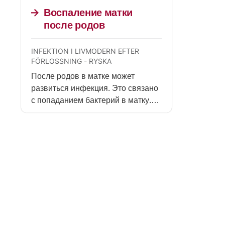
нескольких суток.
Воспаление матки
после родов
INFEKTION I LIVMODERN EFTER
FÖRLOSSNING - RYSKA
После родов в матке может
развиться инфекция. Это связано
с попаданием бактерий в матку.
Обратитесь в медицинское
учреждение, чтобы получить
лечение.