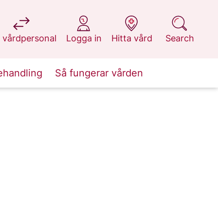
at 1177.se
at 1177.se
at 1177.se
at 1177.se
 vårdpersonal
Logga in
Hitta vård
Search
ehandling
Så fungerar vården