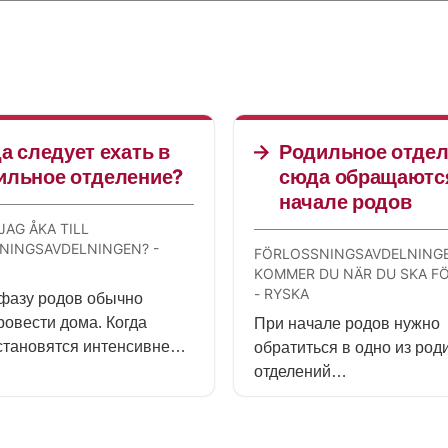
а следует ехать в
Родильное отдел
ильное отделение?
сюда обращаютс
начале родов
JAG ÅKA TILL
NINGSAVDELNINGEN? -
FÖRLOSSNINGSAVDELNINGE
KOMMER DU NÄR DU SKA F
- RYSKA
фазу родов обычно
овести дома. Когда
При начале родов нужно
становятся интенсивнее и
обратиться в одно из ро
тся чаще, возможно,
отделений
время ехать в родильное
(förlossningsavdelning). 
ие больницы.
встретит и осмотрит акуш
(barnmorska). Вам предо