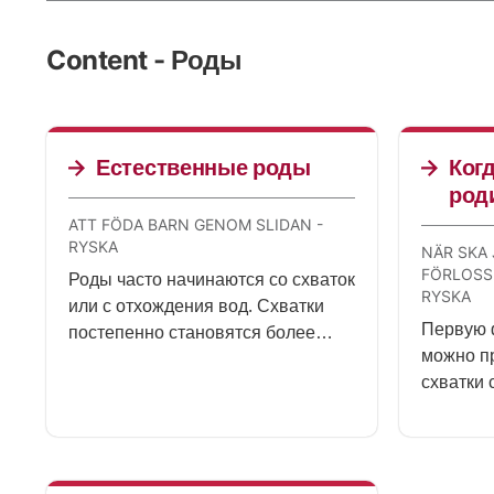
Content - Роды
Естественные роды
Когд
род
ATT FÖDA BARN GENOM SLIDAN -
RYSKA
NÄR SKA 
FÖRLOSS
Роды часто начинаются со схваток
RYSKA
или с отхождения вод. Схватки
Первую 
постепенно становятся более
можно пр
продолжительными и возникают
схватки 
чаще. Роды заканчиваются тем,
появляю
что роженица тужится и
пришло 
выталкивает ребенка через
отделен
влагалище. Весь процесс может
занять от нескольких часов до