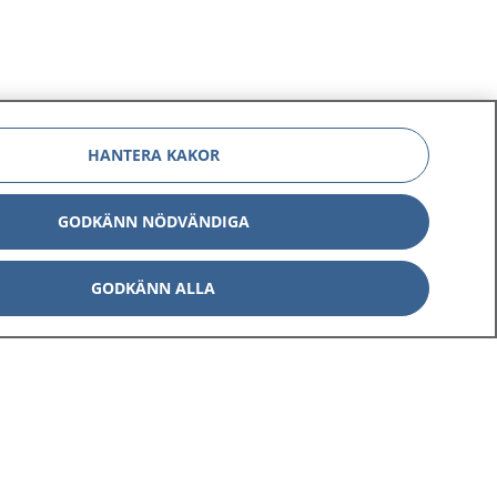
HANTERA KAKOR
GODKÄNN NÖDVÄNDIGA
GODKÄNN ALLA
Om 1177
Kontakt
E-tjänster
Press
Aktuellt
Digital tillgänglighet