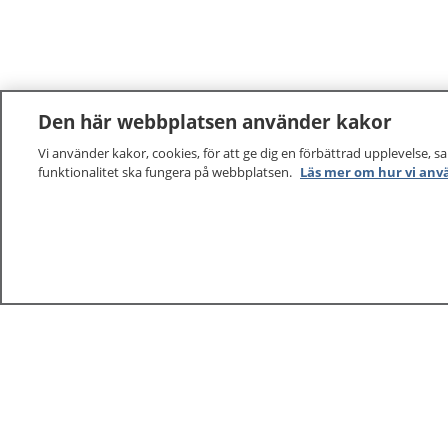
Den här webbplatsen använder kakor
Vi använder kakor, cookies, för att ge dig en förbättrad upplevelse, s
funktionalitet ska fungera på webbplatsen.
Läs mer om hur vi anv
1177
–
tryggt om din hälsa och vård
På 1177.se får du råd om hälsa och information om 
vilka mottagningar du kan kontakta. Logga in för att lä
och göra dina vårdärenden. Ring telefonnummer 1177
sjukvårdsrådgivning dygnet runt.
1177 ger dig råd när du vill må bättre.