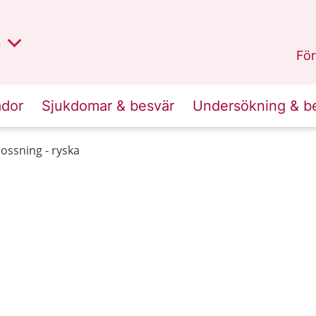
lt region
nan
n
Kalmar län
.
För
ador
Sjukdomar & besvär
Undersökning & b
lossning - ryska