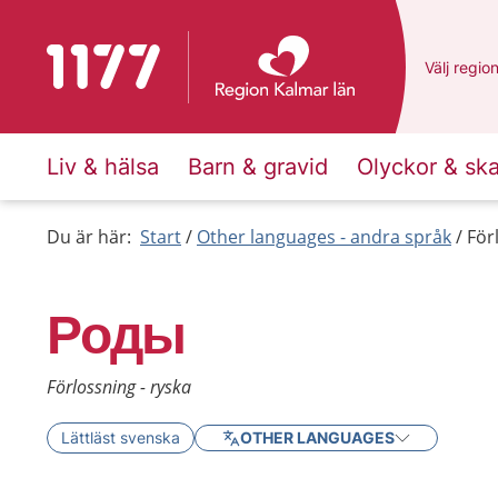
To start page for 1177
Du har va
Välj
en an
regio
Liv & hälsa
Barn & gravid
Olyckor & sk
Du är här:
Start
Other languages - andra språk
För
Роды
Förlossning - ryska
Lättläst svenska
OTHER LANGUAGES