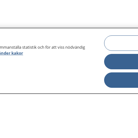
ammanställa statistik och för att viss nödvändig
änder kakor
sjukdomar och
Other languages
sa din journal
Lättläst svenska
 för