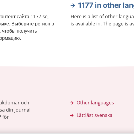
1177 in other la
онтент сайта 1177.se,
Here is a list of other langu
зыке. Выберите регион в
is available in. The page is a
, чтобы получить
формацию.
sjukdomar och
Other languages
sa din journal
Lättläst svenska
 för