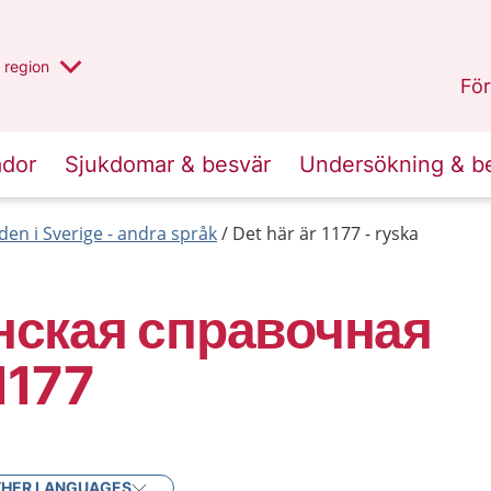
har valt region
en annan
region
Jönköpings län
.
För
ador
Sjukdomar & besvär
Undersökning & b
den i Sverige - andra språk
Det här är 1177 - ryska
ская справочная
1177
HER LANGUAGES