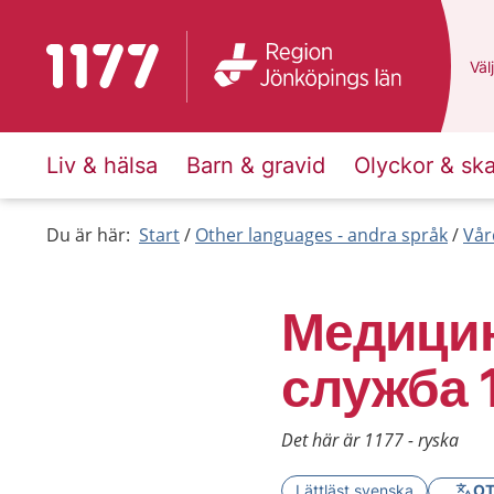
To start page for 1177
Du 
Välj
Liv & hälsa
Barn & gravid
Olyckor & sk
Du är här:
Start
Other languages - andra språk
Vår
Медицин
служба 
Det här är 1177 - ryska
Lättläst svenska
OT