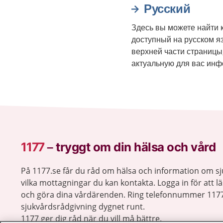
Русский
Здесь вы можете найти к
доступный на русском я
верхней части страницы
актуальную для вас ин
1177
–
tryggt om din hälsa och vård
På 1177.se får du råd om hälsa och information om 
vilka mottagningar du kan kontakta. Logga in för att lä
och göra dina vårdärenden. Ring telefonnummer 1177
sjukvårdsrådgivning dygnet runt.
1177 ger dig råd när du vill må bättre.