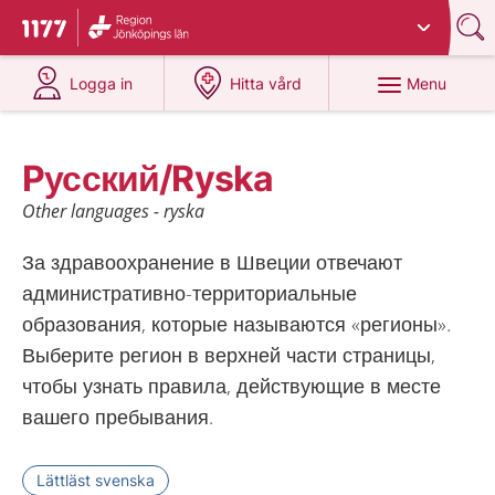
Du har valt region
Jönköpings län
.
To start page for 1177
at 1177.se
at 1177.se
Menu
Logga in
Hitta vård
Pусский/Ryska
Other languages - ryska
За здравоохранение в Швеции отвечают
административно-территориальные
образования, которые называются «регионы».
Выберите регион в верхней части страницы,
чтобы узнать правила, действующие в месте
вашего пребывания.
Lättläst svenska