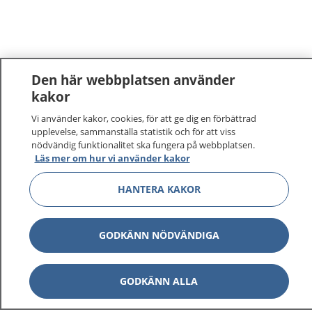
Den här webbplatsen använder
kakor
1177
–
tryggt om din hälsa och vård
Vi använder kakor, cookies, för att ge dig en förbättrad
upplevelse, sammanställa statistik och för att viss
nödvändig funktionalitet ska fungera på webbplatsen.
På 1177.se får du råd om hälsa och information om
Läs mer om hur vi använder kakor
sjukdomar och vilka mottagningar du kan kontakta.
Logga in för att läsa din journal och göra dina
HANTERA KAKOR
vårdärenden. Ring telefonnummer 1177 för
sjukvårdsrådgivning dygnet runt.
GODKÄNN NÖDVÄNDIGA
1177 ger dig råd när du vill må bättre.
GODKÄNN ALLA