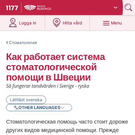
Du har valt region
Blekinge
.
To start page for 1177
at 1177.se
at 1177.se
Menu
Logga in
Hitta vård
Стоматология
Как работает система
стоматологической
помощи в Швеции
Så fungerar tandvården i Sverige - ryska
Lättläst svenska
OTHER LANGUAGES
Стоматологическая помощь часто стоит дороже
других видов медицинской помощи. Прежде