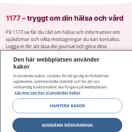
1177
–
tryggt om din hälsa och vård
På 1177.se får du råd om hälsa och information om
sjukdomar och vilka mottagningar du kan kontakta.
Logga in för att läsa din journal och göra dina
vårdärenden. Ring telefonnummer 1177 för
Den här webbplatsen använder
sjukvårdsrådgivning dygnet runt.
kakor
1177 ger dig råd när du vill må bättre.
Vi använder kakor, cookies, för att ge dig en förbättrad
upplevelse, sammanställa statistik och för att viss
nödvändig funktionalitet ska fungera på webbplatsen.
Läs mer om hur vi använder kakor
Show co
HANTERA KAKOR
1177 på flera språk
Show co
Om 1177
GODKÄNN NÖDVÄNDIGA