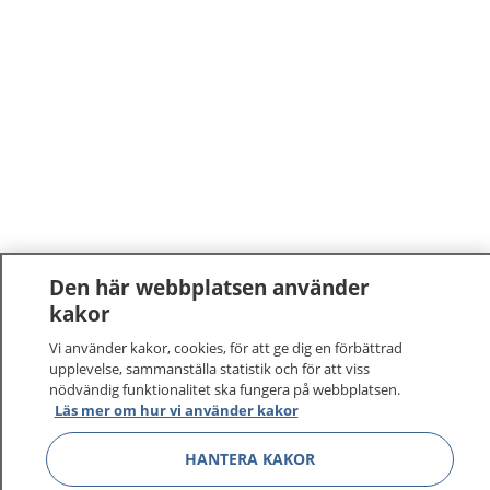
Den här webbplatsen använder
kakor
1177
–
tryggt om din hälsa och vård
Vi använder kakor, cookies, för att ge dig en förbättrad
På 1177.se får du råd om hälsa och information om
upplevelse, sammanställa statistik och för att viss
nödvändig funktionalitet ska fungera på webbplatsen.
sjukdomar och vilka mottagningar du kan kontakta.
Läs mer om hur vi använder kakor
Logga in för att läsa din journal och göra dina
vårdärenden. Ring telefonnummer 1177 för
HANTERA KAKOR
sjukvårdsrådgivning dygnet runt.