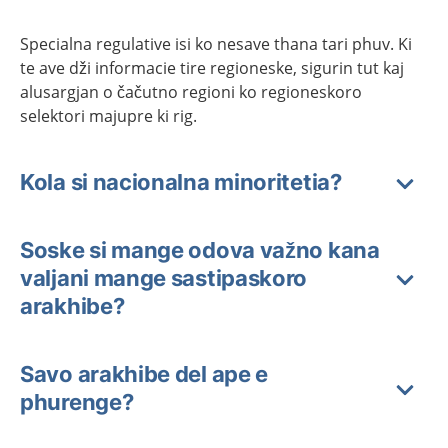
Specialna regulative isi ko nesave thana tari phuv. Ki
te ave dži informacie tire regioneske, sigurin tut kaj
alusargjan o čačutno regioni ko regioneskoro
selektori majupre ki rig.
Kola si nacionalna minoritetia?
Soske si mange odova važno kana
valjani mange sastipaskoro
arakhibe?
Savo arakhibe del ape e
phurenge?