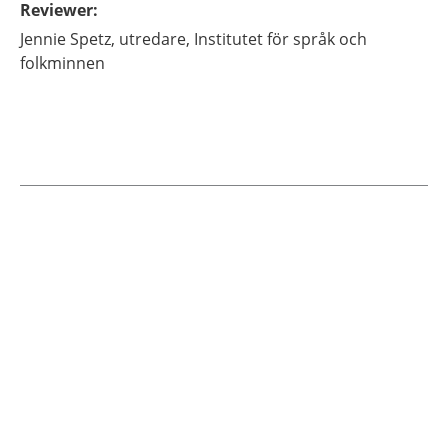
Reviewer
:
Jennie
Spetz,
utredare,
Institutet för språk och
folkminnen
Current articles