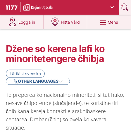
Du har valt region
Uppsala län
.
To start page for 1177
at 1177.se
at 1177.se
Menu
Logga in
Hitta vård
Džene so kerena lafi ko
minoritetengere čhibja
Lättläst svenska
OTHER LANGUAGES
Te preperea ko nacionalno minoriteti, si tut hako,
nesave čhipotende (slučajende), te koristine tiri
čhib kana kereja kontakti e arakhibaskere
centarea. Drabar (čitin) so ovela ko vavera
situacie.