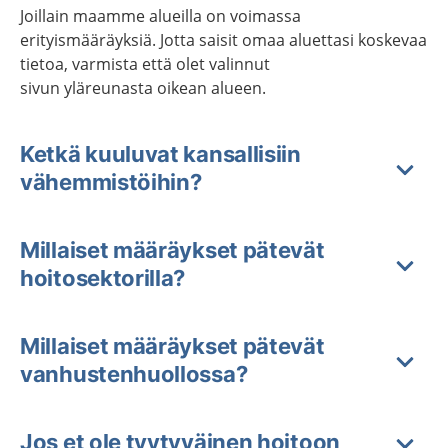
Joillain maamme alueilla on voimassa
erityismääräyksiä. Jotta saisit omaa aluettasi koskevaa
tietoa, varmista että olet valinnut
sivun yläreunasta oikean alueen.
Ketkä kuuluvat kansallisiin
vähemmistöihin?
Millaiset määräykset pätevät
hoitosektorilla?
Millaiset määräykset pätevät
vanhustenhuollossa?
Jos et ole tyytyväinen hoitoon