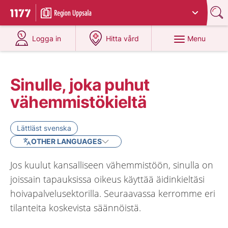
Du har valt region
Uppsala län
.
To start page for 1177
at 1177.se
at 1177.se
Menu
Logga in
Hitta vård
Sinulle, joka puhut
vähemmistökieltä
Lättläst svenska
OTHER LANGUAGES
Jos kuulut kansalliseen vähemmistöön, sinulla on
joissain tapauksissa oikeus käyttää äidinkieltäsi
hoivapalvelusektorilla. Seuraavassa kerromme eri
tilanteita koskevista säännöistä.