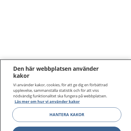
Den här webbplatsen använder
kakor
1177
–
tryggt om din hälsa och vård
Vi använder kakor, cookies, för att ge dig en förbättrad
upplevelse, sammanställa statistik och för att viss
På 1177.se får du råd om hälsa och information om
nödvändig funktionalitet ska fungera på webbplatsen.
sjukdomar och vilka mottagningar du kan kontakta.
Läs mer om hur vi använder kakor
Logga in för att läsa din journal och göra dina
vårdärenden. Ring telefonnummer 1177 för
HANTERA KAKOR
sjukvårdsrådgivning dygnet runt.
1177 ger dig råd när du vill må bättre.