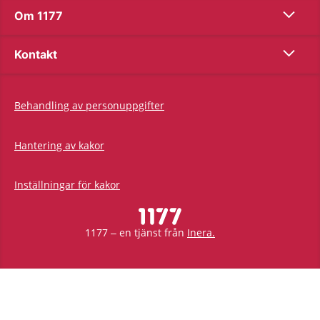
Show co
Om 1177
Show co
Kontakt
Behandling av personuppgifter
Hantering av kakor
Inställningar för kakor
1177 – en tjänst från
Inera.