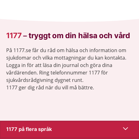
1177
–
tryggt om din hälsa och vård
På 1177.se får du råd om hälsa och information om
sjukdomar och vilka mottagningar du kan kontakta.
Logga in för att läsa din journal och göra dina
vårdärenden. Ring telefonnummer 1177 för
sjukvårdsrådgivning dygnet runt.
1177 ger dig råd när du vill må bättre.
Show co
1177 på flera språk