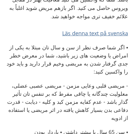
ويروس حاصل می کنيد. اگر بازهم مريض شويد اغلباً به
علائم خفيف تری مواجه خواهيد شد.
Läs denna text på svenska
• اگر شما صرف نظر از سن و سال تان مبتلا به يکی از
امراض يا وضعيت های زير باشيد، شما در معرض خطر
جدی گرفتار شدن به مريضی وخيم قرار داريد و بايد خود
را واکسين کنيد:
- مريضی قلبی وعايی مزمن - مريضی عصبی عضلی،
معلوليت چندگانه يا چاقی مفرط که بر تنفس تان تأثير
گذار باشد - عدم کفايه مزمن کبد و کليه - ديابت - قدرت
دفاعی بدن بسيار کاهش يافته در اثر مريضی يا استفاده
از ادويه
• سن 65 سال يا بيشتر داشتن • باردار بودن