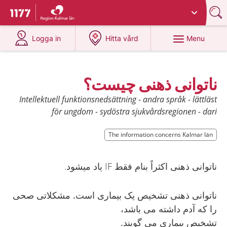
Du har valt region
Kalmar län
.
To start page for 1177
at 1177.se
at 1177.se
Menu
Logga in
Hitta vård
ناتوانی ذهنی چیست؟
Intellektuell funktionsnedsättning - andra språk - lättläst
för ungdom - sydöstra sjukvårdsregionen - dari
The information concerns Kalmar län
ناتوانی ذهنی اکثراً بنام فقط IF یاد میشود.
ناتوانی ذهنی تشخیص یک بیماری است. مشکلاتی صحی
را که آدم داشته می باشد،
تشخیص بیماری می گویند.