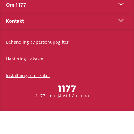
Show co
Om 1177
Show co
Kontakt
Behandling av personuppgifter
Hantering av kakor
Inställningar för kakor
1177 – en tjänst från
Inera.