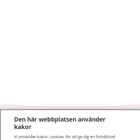
Den här webbplatsen använder
1177
–
tryggt om din hälsa och vård
kakor
På 1177.se får du råd om hälsa och information om
Vi använder kakor, cookies, för att ge dig en förbättrad