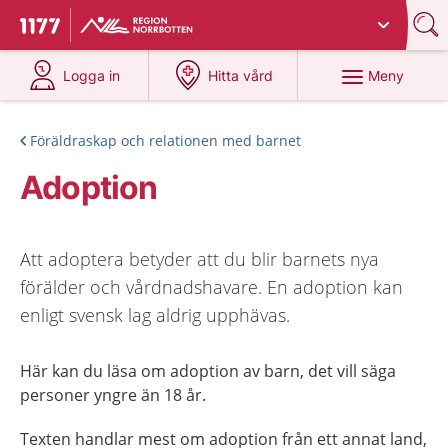
Du har valt region
Norrbotten
.
Till startsidan för 1177
på 1177.se
på 1177.se
Meny
Logga in
Hitta vård
Föräldraskap och relationen med barnet
Adoption
Att adoptera betyder att du blir barnets nya
förälder och vårdnadshavare. En adoption kan
enligt svensk lag aldrig upphävas.
Här kan du läsa om adoption av barn, det vill säga
personer yngre än 18 år.
Texten handlar mest om adoption från ett annat land,