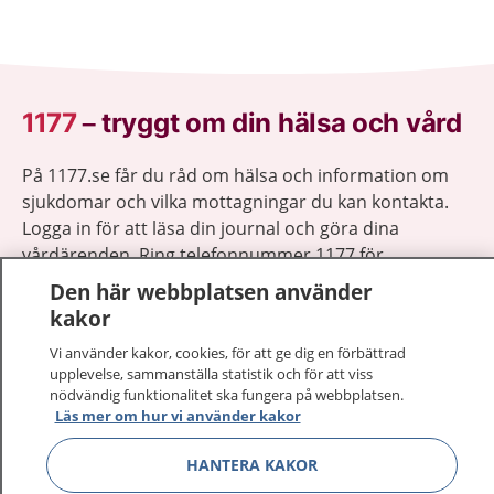
1177
–
tryggt om din hälsa och vård
På 1177.se får du råd om hälsa och information om
sjukdomar och vilka mottagningar du kan kontakta.
Logga in för att läsa din journal och göra dina
vårdärenden. Ring telefonnummer 1177 för
sjukvårdsrådgivning dygnet runt.
Den här webbplatsen använder
1177 ger dig råd när du vill må bättre.
kakor
Vi använder kakor, cookies, för att ge dig en förbättrad
upplevelse, sammanställa statistik och för att viss
nödvändig funktionalitet ska fungera på webbplatsen.
Läs mer om hur vi använder kakor
Visa inn
1177 på flera språk
HANTERA KAKOR