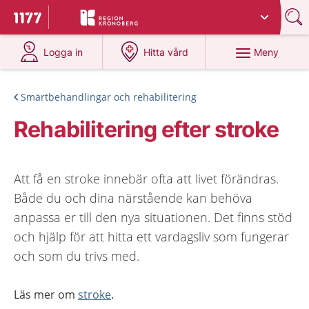
Du har valt region
Kronoberg
.
Till startsidan för 1177
på 1177.se
på 1177.se
Meny
Logga in
Hitta vård
Smärtbehandlingar och rehabilitering
Rehabilitering efter stroke
Att få en stroke innebär ofta att livet förändras.
Både du och dina närstående kan behöva
anpassa er till den nya situationen. Det finns stöd
och hjälp för att hitta ett vardagsliv som fungerar
och som du trivs med.
Läs mer om
stroke
.