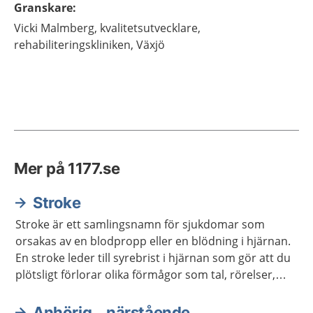
Granskare
:
Vicki
Malmberg,
kvalitetsutvecklare,
rehabiliteringskliniken,
Växjö
Mer på 1177.se
Stroke
Stroke är ett samlingsnamn för sjukdomar som
orsakas av en blodpropp eller en blödning i hjärnan.
En stroke leder till syrebrist i hjärnan som gör att du
plötsligt förlorar olika förmågor som tal, rörelser,
känsel och syn. Det kan vara livshotande och kräver
omedelbar vård på sjukhus. Ring genast 112 om du
Anhörig – närstående