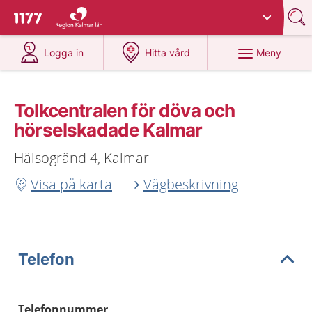
Du har valt region
Kalmar län
.
Till startsidan för 1177
på 1177.se
på 1177.se
Meny
Logga in
Hitta vård
Tolkcentralen för döva och
hörselskadade Kalmar
Hälsogränd 4, Kalmar
Visa på karta
Vägbeskrivning
Telefon
Telefonnummer