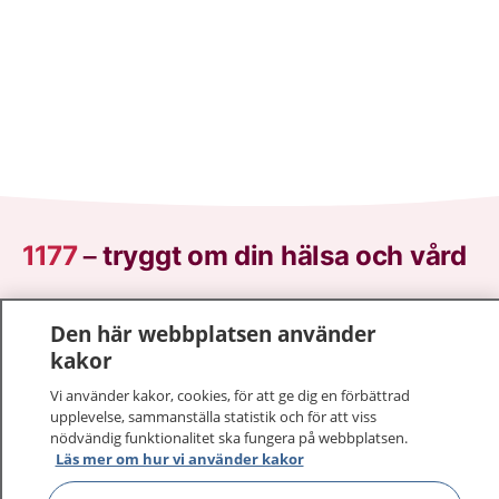
1177
–
tryggt om din hälsa och vård
På 1177.se får du råd om hälsa och information om
Den här webbplatsen använder
sjukdomar och vilka mottagningar du kan kontakta.
kakor
Logga in för att läsa din journal och göra dina
vårdärenden. Ring telefonnummer 1177 för
Vi använder kakor, cookies, för att ge dig en förbättrad
sjukvårdsrådgivning dygnet runt.
upplevelse, sammanställa statistik och för att viss
nödvändig funktionalitet ska fungera på webbplatsen.
1177 ger dig råd när du vill må bättre.
Läs mer om hur vi använder kakor