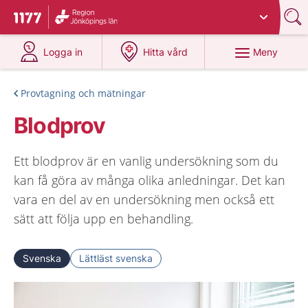
Du har valt region
Jönköpings län
.
Till startsidan för 1177
på 1177.se
på 1177.se
Meny
Logga in
Hitta vård
Provtagning och mätningar
Blodprov
Ett blodprov är en vanlig undersökning som du
kan få göra av många olika anledningar. Det kan
vara en del av en undersökning men också ett
sätt att följa upp en behandling.
Svenska
Lättläst svenska