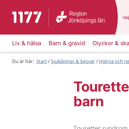
Till startsidan för 1177
Du 
Välj
Liv & hälsa
Barn & gravid
Olyckor & sk
Du är här:
Start
Sjukdomar & besvär
Hjärna och n
Tourett
barn
Tourettes syndrom i