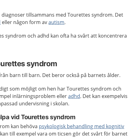
a diagnoser tillsammans med Tourettes syndrom. Det
d
eller någon form av
autism
.
es syndrom och adhd kan ofta ha svårt att koncentrera
ourettes syndrom
rån barn till barn. Det beror också på barnets ålder.
idigt som möjligt om hen har Tourettes syndrom och
xempel inlärningsproblem eller
adhd
. Det kan exempelvis
npassad undervisning i skolan.
älpa vid Tourettes syndrom
drom kan behöva
psykologisk behandling med kognitiv
 kan till exempel vara om ticsen gör det svårt för barnet