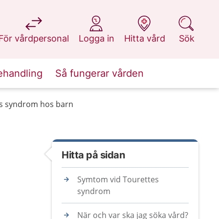
på 1177.se
på 1177.se
på 1177.se
på 1177.se
För vårdpersonal
Logga in
Hitta vård
Sök
ehandling
Så fungerar vården
s syndrom hos barn
Hitta på sidan
Symtom vid Tourettes
syndrom
När och var ska jag söka vård?