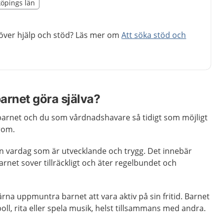
illägget från region Jönköpings län
köpings län
egion Jönköpings län
höver hjälp och stöd? Läs mer om
Att söka stöd och
arnet göra själva?
 barnet och du som vårdnadshavare så tidigt som möjligt
rom.
en vardag som är utvecklande och trygg. Det innebär
 barnet sover tillräckligt och äter regelbundet och
na uppmuntra barnet att vara aktiv på sin fritid. Barnet
boll, rita eller spela musik, helst tillsammans med andra.