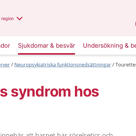
har valt region
en annan
region
Jönköpings län
.
ador
Sjukdomar & besvär
Undersökning & b
erver
Neuropsykiatriska funktionsnedsättningar
Tourette
es syndrom hos
nnebär att barnet har rörelsetics och