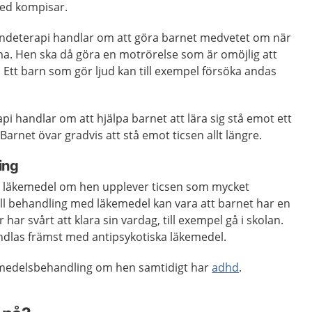
med kompisar.
endeterapi handlar om att göra barnet medvetet om när
mma. Hen ska då göra en motrörelse som är omöjlig att
. Ett barn som gör ljud kan till exempel försöka andas
pi handlar om att hjälpa barnet att lära sig stå emot ett
 Barnet övar gradvis att stå emot ticsen allt längre.
ing
a läkemedel om hen upplever ticsen som mycket
till behandling med läkemedel kan vara att barnet har en
 har svårt att klara sin vardag, till exempel gå i skolan.
dlas främst med antipsykotiska läkemedel.
emedelsbehandling om hen samtidigt har
adhd
.