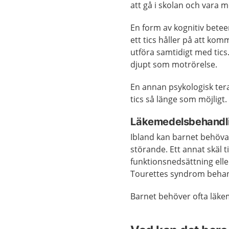
att gå i skolan och vara 
En form av kognitiv bete
ett tics håller på att ko
utföra samtidigt med tics
djupt som motrörelse.
En annan psykologisk tera
tics så länge som möjligt.
Läkemedelsbehandl
Ibland kan barnet behöv
störande. Ett annat skäl 
funktionsnedsättning eller
Tourettes syndrom behan
Barnet behöver ofta läk