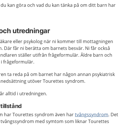
du kan göra och vad du kan tänka på om ditt barn har
och utredningar
läkare eller psykolog när ni kommer till mottagningen
 Där får ni berätta om barnets besvär. Ni får också
dlaren ställer utifrån frågeformulär. Äldre barn och
a i frågeformulär.
en ta reda på om barnet har någon annan psykiatrisk
nsnedsättning utöver Tourettes syndrom.
r alltid i utredningen.
tillstånd
som har Tourettes syndrom även har
tvångssyndrom
. Det
r tvångssyndrom med symtom som liknar Tourettes