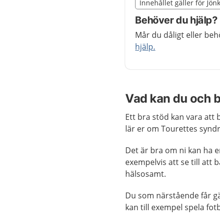
Slut på det regionala t
Innehållet gäller för Jön
Nedan innehåll gäller r
Behöver du hjälp?
Mår du dåligt eller be
hjälp.
Vad kan du och b
Ett bra stöd kan vara att
lär er om Tourettes synd
Det är bra om ni kan ha 
exempelvis att se till att
hälsosamt.
Du som närstående får gär
kan till exempel spela fot