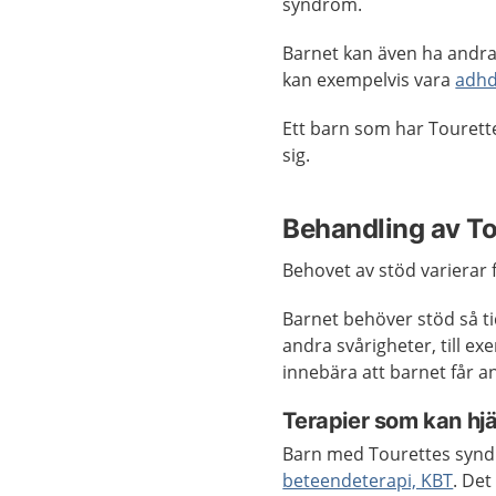
syndrom.
Barnet kan även ha andr
kan exempelvis vara
adh
Ett barn som har Tourett
sig.
Behandling av T
Behovet av stöd varierar f
Barnet behöver stöd så t
andra svårigheter, till e
innebära att barnet får a
Terapier som kan hj
Barn med Tourettes syn
beteendeterapi, KBT
. Det