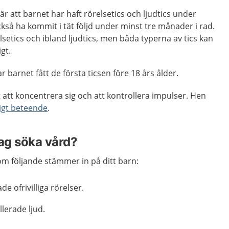
 att barnet har haft rörelsetics och ljudtics under
ckså ha kommit i tät följd under minst tre månader i rad.
lsetics och ibland ljudtics, men båda typerna av tics kan
gt.
 barnet fått de första ticsen före 18 års ålder.
 att koncentrera sig och att kontrollera impulser. Hen
igt beteende
.
jag söka vård?
m följande stämmer in på ditt barn:
e ofrivilliga rörelser.
lerade ljud.