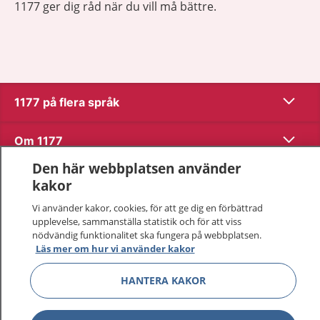
1177 ger dig råd när du vill må bättre.
Visa inn
1177 på flera språk
Visa inn
Om 1177
Den här webbplatsen använder
Visa inn
Kontakt
kakor
Vi använder kakor, cookies, för att ge dig en förbättrad
upplevelse, sammanställa statistik och för att viss
Behandling av personuppgifter
nödvändig funktionalitet ska fungera på webbplatsen.
Läs mer om hur vi använder kakor
Hantering av kakor
HANTERA KAKOR
Inställningar för kakor