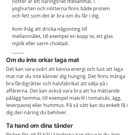
nötter är ett näringsrikt mellanmål. I
yoghurten och nötterna finns både protein
och fett som det är bra om du får i dig.
Kom ihåg att dricka någonting till
mellanmålet, till exempel en kopp te, ett glas
mjölk eller varm choklad.
Om du inte orkar laga mat
Det kan vara svårt att känna energi och lust att laga
mat när du inte känner dig hungrig. Det finns många
bra färdigrätter och halvfabrikat att välja på i
affärerna. Det kan också vara bra att ha mättande
pålägg hemma, till exempel makrill i tomatsås, ägg,
leverpastej eller hummus. På så sätt kan du enkelt få i
dig den näring du behöver.
Ta hand om dina tänder
Risken för att få hål i tänderna kan öka när du äter