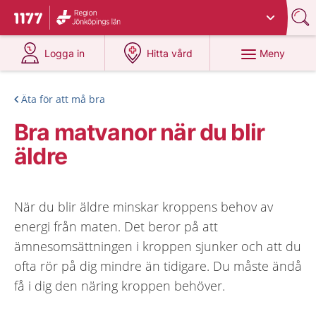
Du har valt region
Jönköpings län
.
Till startsidan för 1177
på 1177.se
på 1177.se
Meny
Logga in
Hitta vård
Äta för att må bra
Bra matvanor när du blir
äldre
När du blir äldre minskar kroppens behov av
energi från maten. Det beror på att
ämnesomsättningen i kroppen sjunker och att du
ofta rör på dig mindre än tidigare. Du måste ändå
få i dig den näring kroppen behöver.