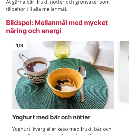
Ät gärna bär, frukt, nötter och grönsaker som
tillbehör till alla mellanmål.
Bildspel: Mellanmål med mycket
näring och energi
Bild
1
Bild
1
1
/
3
Visa föregående bild
Visa n
Yoghurt med bär och nötter
Yoghurt, kvarg eller keso med frukt, bär och