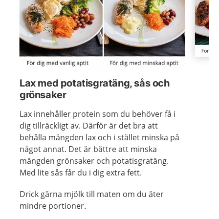
Visa föregående bild
Visa n
Lax med potatisgratäng, sås och
grönsaker
Lax innehåller protein som du behöver få i
dig tillräckligt av. Därför är det bra att
behålla mängden lax och i stället minska på
något annat. Det är bättre att minska
mängden grönsaker och potatisgratäng.
Med lite sås får du i dig extra fett.
Drick gärna mjölk till maten om du äter
mindre portioner.