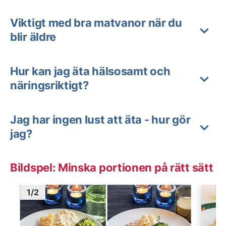
Viktigt med bra matvanor när du
blir äldre
Hur kan jag äta hälsosamt och
näringsriktigt?
Jag har ingen lust att äta - hur gör
jag?
Bildspel: Minska portionen på rätt sätt
Bild
1
Bild
1
1
/
2