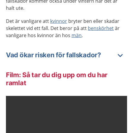
fallskador kommer också under vintern när det är
halt ute.
Det är vanligare att
kvinnor
bryter ben eller skadar
skelettet vid ett fall. Det beror på att
benskörhet
är
vanligare hos kvinnor än hos
män
.
Vad ökar risken för fallskador?
Film: Så tar du dig upp om du har
ramlat