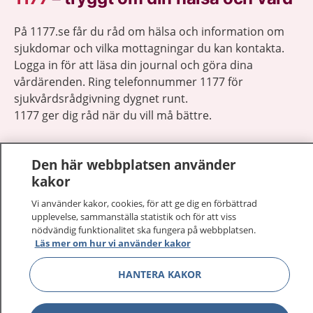
På 1177.se får du råd om hälsa och information om
sjukdomar och vilka mottagningar du kan kontakta.
Logga in för att läsa din journal och göra dina
vårdärenden. Ring telefonnummer 1177 för
sjukvårdsrådgivning dygnet runt.
1177 ger dig råd när du vill må bättre.
Den här webbplatsen använder
kakor
Visa inn
Vi använder kakor, cookies, för att ge dig en förbättrad
1177 på flera språk
upplevelse, sammanställa statistik och för att viss
nödvändig funktionalitet ska fungera på webbplatsen.
Visa inn
Läs mer om hur vi använder kakor
Om 1177
HANTERA KAKOR
Visa inn
Kontakt