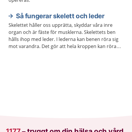
opereras.
Så fungerar skelett och leder
Skelettet håller oss upprätta, skyddar våra inre
organ och är fäste för musklerna. Skelettets ben
hålls ihop med leder. I lederna kan benen röra sig
mot varandra. Det gör att hela kroppen kan röra
sig.
1177
–
tryggt om din hälsa och vård