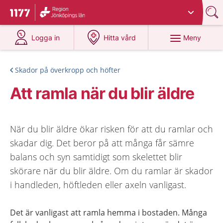
Du har valt region
Jönköpings län
.
Till startsidan för 1177
på 1177.se
på 1177.se
Meny
Logga in
Hitta vård
Skador på överkropp och höfter
Att ramla när du blir äldre
När du blir äldre ökar risken för att du ramlar och
skadar dig. Det beror på att många får sämre
balans och syn samtidigt som skelettet blir
skörare när du blir äldre. Om du ramlar är skador
i handleden, höftleden eller axeln vanligast.
Det är vanligast att ramla hemma i bostaden. Många