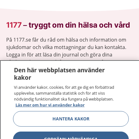
1177
–
tryggt om din hälsa och vård
På 1177.se får du råd om hälsa och information om
sjukdomar och vilka mottagningar du kan kontakta.
Logga in för att läsa din journal och göra dina
vårdärenden. Ring telefonnummer 1177 för
Den här webbplatsen använder
sjukvårdsrådgivning dygnet runt.
kakor
1177 ger dig råd när du vill må bättre.
Vi använder kakor, cookies, för att ge dig en förbättrad
upplevelse, sammanställa statistik och för att viss
nödvändig funktionalitet ska fungera på webbplatsen.
Läs mer om hur vi använder kakor
Visa inn
1177 på flera språk
HANTERA KAKOR
Visa inn
Om 1177