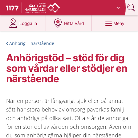
Du har valt region
Jämtland Härjedalen
.
Till startsidan för 1177
på 1177.se
på 1177.se
Meny
Logga in
Hitta vård
Anhörig – närstående
Anhörigstöd – stöd för dig
som vårdar eller stödjer en
närstående
När en person är långvarigt sjuk eller på annat
sätt har stora behov av omsorg påverkas familj
och anhöriga på olika sätt. Ofta står de anhöriga
för en stor del av vården och omsorgen. Även om
du som anhörig gärna hjälper din närstående