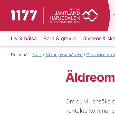
Till startsidan för 1177
Liv & hälsa
Barn & gravid
Olyckor & sk
Du är här:
Start
Så fungerar vården
Olika vårdform
Äldreom
Om du vill ansöka 
kontakta kommunens