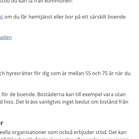
 stöd du kan få från kommunen:
kt
om du får hemtjänst eller bor på ett särskilt boende
taden
ch hyresrätter för dig som är mellan 55 och 75 år när du
för de boende. Bostäderna kan till exempel vara utan
ed hiss. Det krävs vanligtvis inget beslut om bistånd från
er
eella organisationer som också erbjuder stöd. Det kan