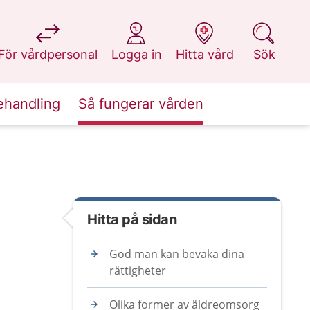
på 1177.se
på 1177.se
på 1177.se
på 1177.se
För vårdpersonal
Logga in
Hitta vård
Sök
ehandling
Så fungerar vården
Hitta på sidan
God man kan bevaka dina
rättigheter
Olika former av äldreomsorg