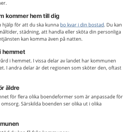
ner.
m kommer hem till dig
 hjälp för att du ska kunna
bo kvar i din bostad
. Du kan
måltider, städning, att handla eller sköta din personliga
mtjänsten kan komma även på natten.
 i hemmet
kvård i hemmet. I vissa delar av landet har kommunen
t. I andra delar är det regionen som sköter den, oftast
r äldre
net för flera olika boendeformer som är anpassade för
omsorg. Särskilda boenden ser olika ut i olika
mmunen