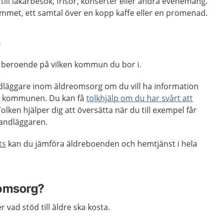
till läkarbesök, frisör, konserter eller andra evenemang.
emmet, ett samtal över en kopp kaffe eller en promenad.
r
åt beroende på vilken kommun du bor i.
läggare inom äldreomsorg om du vill ha information
ån kommunen. Du kan få
tolkhjälp om du har svårt att
Tolken hjälper dig att översätta när du till exempel får
andläggaren.
ts
kan du jämföra äldreboenden och hemtjänst i hela
eomsorg?
ad stöd till äldre ska kosta.