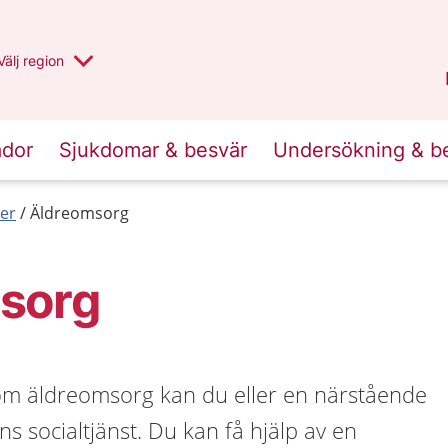
Du har valt region
Välj
en annan
region
Jämtland Härjedalen
.
ador
Sjukdomar & besvär
Undersökning & b
er
Äldreomsorg
sorg
om äldreomsorg kan du eller en närstående
 socialtjänst. Du kan få hjälp av en