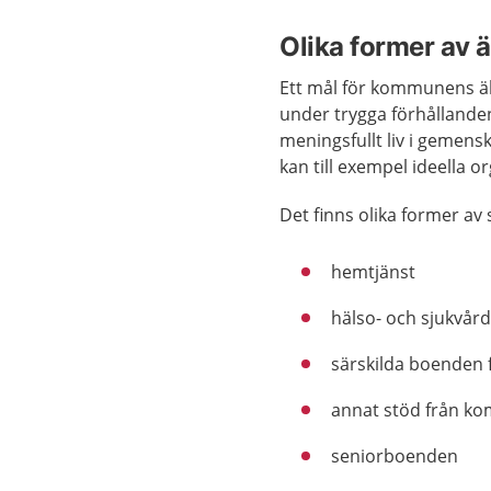
Olika former av 
Ett mål för kommunens äl
under trygga förhållanden
meningsfullt liv i geme
kan till exempel ideella or
Det finns olika former av s
hemtjänst
hälso- och sjukvår
särskilda boenden 
annat stöd från 
seniorboenden