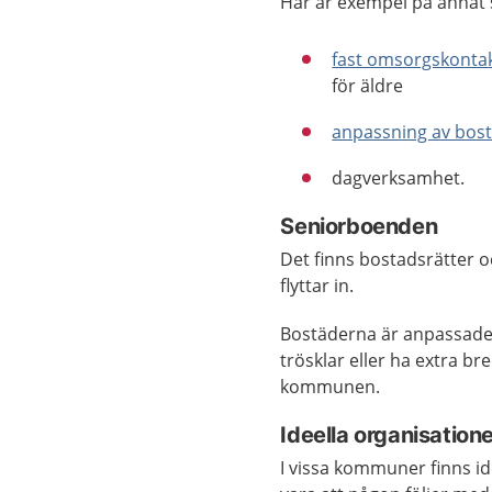
Här är exempel på annat
fast omsorgskonta
för äldre
anpassning av bos
dagverksamhet.
Seniorboenden
Det finns bostadsrätter o
flyttar in.
Bostäderna är anpassade 
trösklar eller ha extra br
kommunen.
Ideella organisation
I vissa kommuner finns id