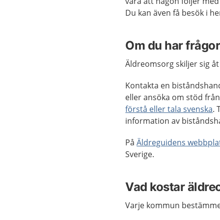
vara att någon följer med 
Du kan även få besök i h
Om du har frågo
Äldreomsorg skiljer sig 
Kontakta en biståndshand
eller ansöka om stöd fr
förstå eller tala svenska
. 
information av biståndsh
På
Äldreguidens webbpla
Sverige.
Vad kostar äldr
Varje kommun bestämmer v