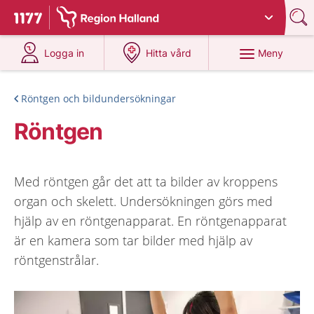
Du har valt region
Halland
.
Till startsidan för 1177
på 1177.se
på 1177.se
Meny
Logga in
Hitta vård
Röntgen och bildundersökningar
Röntgen
Med röntgen går det att ta bilder av kroppens
organ och skelett. Undersökningen görs med
hjälp av en röntgenapparat. En röntgenapparat
är en kamera som tar bilder med hjälp av
röntgenstrålar.