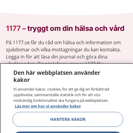
1177
–
tryggt om din hälsa och vård
På 1177.se får du råd om hälsa och information om
sjukdomar och vilka mottagningar du kan kontakta.
Logga in för att läsa din journal och göra dina
vårdärenden. Ring telefonnummer 1177 för
sjukvårdsrådgivning dygnet runt.
Den här webbplatsen använder
1177 ger dig råd när du vill må bättre.
kakor
Vi använder kakor, cookies, för att ge dig en förbättrad
upplevelse, sammanställa statistik och för att viss
nödvändig funktionalitet ska fungera på webbplatsen.
Läs mer om hur vi använder kakor
Visa inn
1177 på flera språk
HANTERA KAKOR
Visa inn