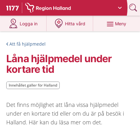
Du har valt region
Halland
.
Till startsidan för 1177
på 1177.se
på 1177.se
Meny
Logga in
Hitta vård
Att få hjälpmedel
Låna hjälpmedel under
kortare tid
Innehållet gäller för Halland
Innehållet gäller för Halland
Det finns möjlighet att låna vissa hjälpmedel
under en kortare tid eller om du är på besök i
Halland. Här kan du läsa mer om det.