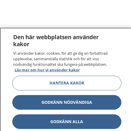
Den här webbplatsen använder
kakor
Vi använder kakor, cookies, för att ge dig en förbättrad
upplevelse, sammanställa statistik och för att viss
nödvändig funktionalitet ska fungera på webbplatsen.
Läs mer om hur vi använder kakor
1177
–
tryggt om din hälsa och vård
HANTERA KAKOR
På 1177.se får du råd om hälsa och information om
sjukdomar och vilka mottagningar du kan kontakta.
GODKÄNN NÖDVÄNDIGA
Logga in för att läsa din journal och göra dina
vårdärenden. Ring telefonnummer 1177 för
sjukvårdsrådgivning dygnet runt.
GODKÄNN ALLA
1177 ger dig råd när du vill må bättre.