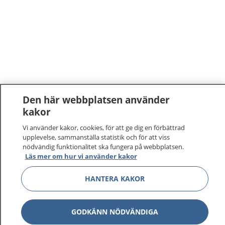
Den här webbplatsen använder
kakor
1177
–
tryggt om din hälsa och vård
Vi använder kakor, cookies, för att ge dig en förbättrad
upplevelse, sammanställa statistik och för att viss
På 1177.se får du råd om hälsa och information om
nödvändig funktionalitet ska fungera på webbplatsen.
sjukdomar och vilka mottagningar du kan kontakta.
Läs mer om hur vi använder kakor
Logga in för att läsa din journal och göra dina
HANTERA KAKOR
vårdärenden. Ring telefonnummer 1177 för
sjukvårdsrådgivning dygnet runt.
1177 ger dig råd när du vill må bättre.
GODKÄNN NÖDVÄNDIGA