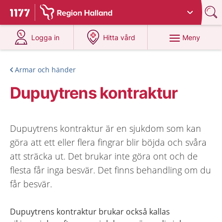
Du har valt region
Halland
.
Till startsidan för 1177
på 1177.se
på 1177.se
Meny
Logga in
Hitta vård
Armar och händer
Dupuytrens kontraktur
Dupuytrens kontraktur är en sjukdom som kan
göra att ett eller flera fingrar blir böjda och svåra
att sträcka ut. Det brukar inte göra ont och de
flesta får inga besvär. Det finns behandling om du
får besvär.
Dupuytrens kontraktur brukar också kallas