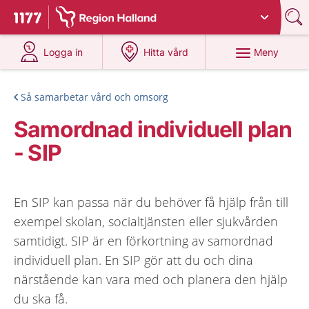
Du har valt region
Halland
.
Till startsidan för 1177
på 1177.se
på 1177.se
Meny
Logga in
Hitta vård
Så samarbetar vård och omsorg
Samordnad individuell plan
- SIP
En SIP kan passa när du behöver få hjälp från till
exempel skolan, socialtjänsten eller sjukvården
samtidigt. SIP är en förkortning av samordnad
individuell plan. En SIP gör att du och dina
närstående kan vara med och planera den hjälp
du ska få.