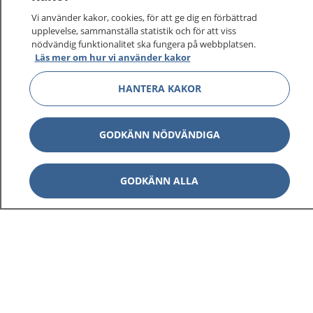
Vi använder kakor, cookies, för att ge dig en förbättrad
upplevelse, sammanställa statistik och för att viss
nödvändig funktionalitet ska fungera på webbplatsen.
Visa inn
Läs mer om hur vi använder kakor
1177 på flera språk
HANTERA KAKOR
Visa inn
Om 1177
Visa inn
GODKÄNN NÖDVÄNDIGA
Kontakt
GODKÄNN ALLA
Behandling av personuppgifter
Hantering av kakor
Inställningar för kakor
1177 – en tjänst från
Inera.