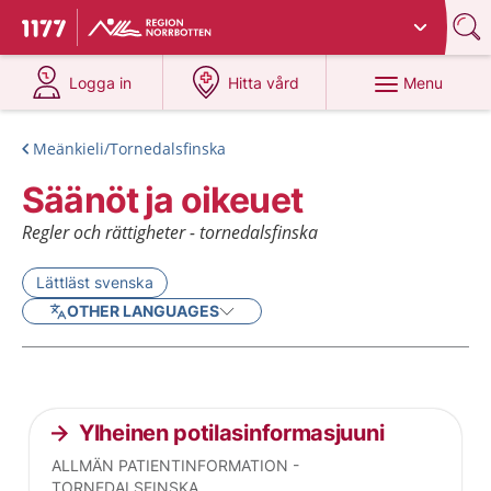
Du har valt region
Norrbotten
.
To start page for 1177
at 1177.se
at 1177.se
Menu
Logga in
Hitta vård
Meänkieli/Tornedalsfinska
Säänöt ja oikeuet
Regler och rättigheter - tornedalsfinska
Lättläst svenska
OTHER LANGUAGES
Current articles
Ylheinen potilasinformasjuuni
ALLMÄN PATIENTINFORMATION -
TORNEDALSFINSKA