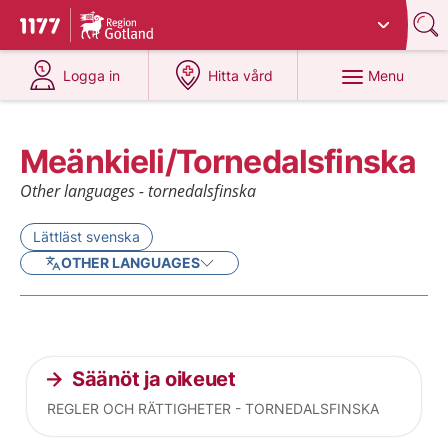
Du har valt region
Gotland
.
To start page for 1177
at 1177.se
at 1177.se
Menu
Logga in
Hitta vård
Meänkieli/Tornedalsfinska
Other languages - tornedalsfinska
Lättläst svenska
OTHER LANGUAGES
Current articles
Säänöt ja oikeuet
REGLER OCH RÄTTIGHETER - TORNEDALSFINSKA