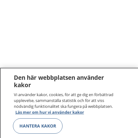
Den här webbplatsen använder
kakor
Vi använder kakor, cookies, för att ge dig en förbättrad
1177
–
tryggt om din hälsa och vård
upplevelse, sammanställa statistik och för att viss
nödvändig funktionalitet ska fungera på webbplatsen.
Läs mer om hur vi använder kakor
På 1177.se får du råd om hälsa och information om
sjukdomar och vilka mottagningar du kan kontakta.
HANTERA KAKOR
Logga in för att läsa din journal och göra dina
vårdärenden. Ring telefonnummer 1177 för