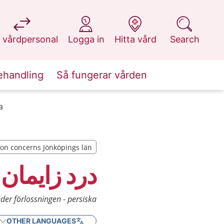
at 1177.se
at 1177.se
at 1177.se
at 1177.se
 vårdpersonal
Logga in
Hitta vård
Search
ehandling
Så fungerar vården
a
ion concerns Jönköpings län
ion concerns Jönköpings län
درد زایمان
er förlossningen - persiska
OTHER LANGUAGES