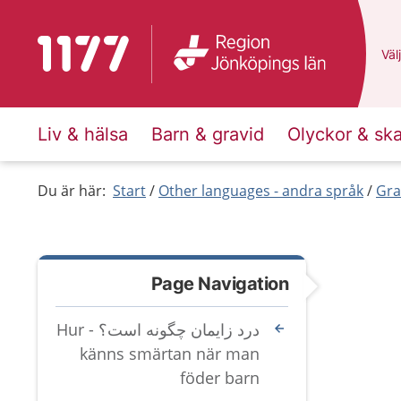
To start page for 1177
Du 
Välj
Liv & hälsa
Barn & gravid
Olyckor & sk
Du är här:
Start
Other languages - andra språk
Gra
Page Navigation
درد زایمان چگونه است؟ - Hur
känns smärtan när man
föder barn