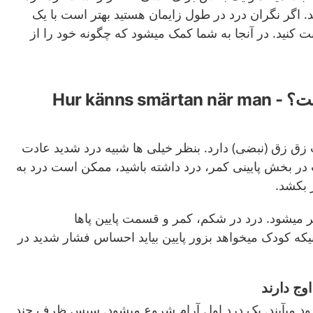
ند. اگر نگران درد در طول زایمان هستید بهتر است با یک
ت کنید. در آنجا به شما کمک میشود که چگونه خود را از
درد زایمان چگونه است؟ - Hur känns smärtan när man
ت زق زق (نبضی) دارد. بنظر خیلی ها شبیه درد شدید عادت
در بخش پایینی کمر، درد داشته باشید، ممکن است درد به
ر بکشد.
ر میشود. درد در شکم، کمر و قسمت پایین پاها
که کودک میخواهد بزور پایین بیاید احساس فشار شدید در
وج دارند
د میآیند. یک درد اول آرام شروع میشود. سپس ظرف چند