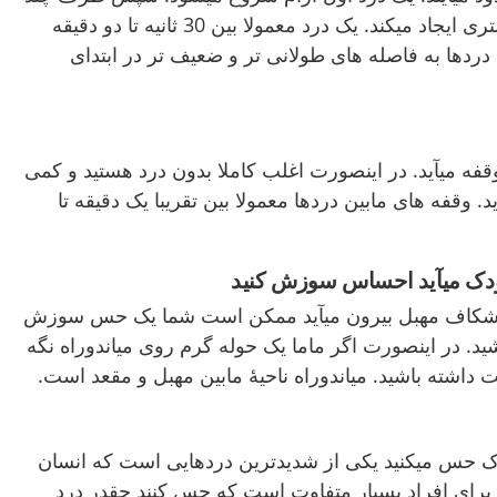
ثانیه شدت مییابد و درد بیشتری ایجاد میکند. یک درد معمولا بین 30 ثانیه تا دو دقیقه
 دردها به فاصله های طولانی تر و ضعیف تر در ابتدای
قفه میآید. در اینصورت اغلب کاملا بدون درد هستید و کمی
ید. وقفه های مابین دردها معمولا بین تقریبا یک دقیقه تا
دک میآید احساس سوزش کنید
اه شکاف مهبل بیرون میآید ممکن است شما یک حس سوزش
اشید. در اینصورت اگر ماما یک حوله گرم روی میاندوراه نگه
اشته باشید. میاندوراه ناحیۀ مابین مهبل و مقعد است.
دک حس میکنید یکی از شدیدترین دردهایی است که انسان
ای افراد بسیار متفاوت است که حس کنند چقدر درد