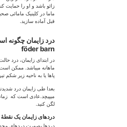
زائو باشد و او را حمایت ک
ماما در کلینیک مامائی صحب
قبل آماده سازید.
föder barn
در ابتدای زایمان، درد حال
ماهانه میباشد. ممکن است 
پاها یا به ناحیه زیر شکم تی
بعدا طی زایمان درد شدیدت
میپیچد.عادی است که زمانی
لگن کنید.
دردهای زایمان یک نقطۀ ا
دردها بصورت دردهای محدو