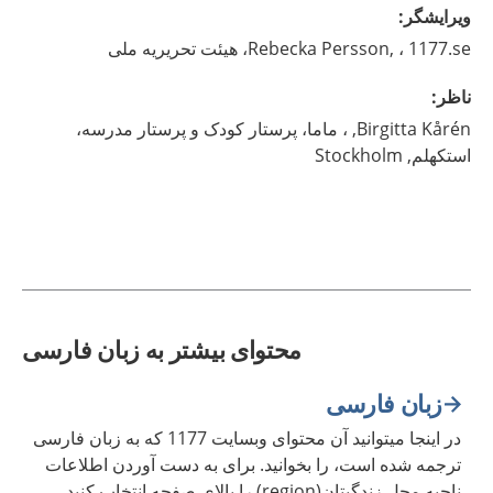
ويرايشگر
:
، 1177.se، هیئت تحریریه ملی
Persson,
Rebecka
ناظر
:
Kårén,
Birgitta
، ماما، پرستار کودک و پرستار مدرسه،
استکهلم,
Stockholm
محتوای بیشتر به زبان فارسی
زبان فارسی
در اینجا میتوانید آن محتوای وبسایت 1177 که به زبان فارسی
ترجمه شده است، را بخوانید. برای به دست آوردن اطلاعات
ناحیه محل زندگیتان(region) را بالای صفحه انتخاب کنید