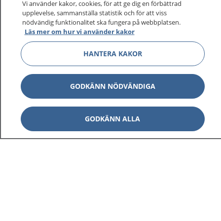
Vi använder kakor, cookies, för att ge dig en förbättrad
upplevelse, sammanställa statistik och för att viss
1177
–
tryggt om din hälsa och vård
nödvändig funktionalitet ska fungera på webbplatsen.
Läs mer om hur vi använder kakor
På 1177.se får du råd om hälsa och information om
HANTERA KAKOR
sjukdomar och vilka mottagningar du kan kontakta.
Logga in för att läsa din journal och göra dina
vårdärenden. Ring telefonnummer 1177 för
GODKÄNN NÖDVÄNDIGA
sjukvårdsrådgivning dygnet runt.
1177 ger dig råd när du vill må bättre.
GODKÄNN ALLA
Show co
1177 på flera språk
Show co
Om 1177
Show co