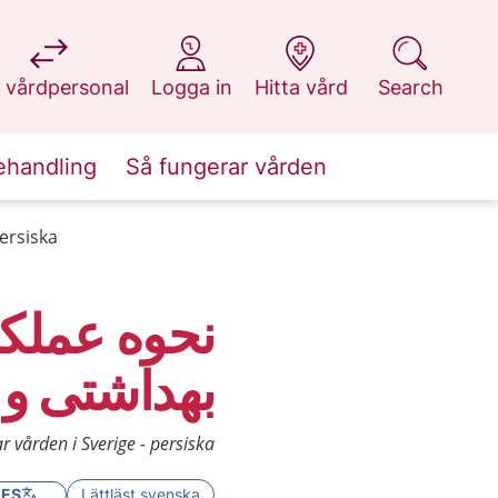
at 1177.se
at 1177.se
at 1177.se
at 1177.se
 vårdpersonal
Logga in
Hitta vård
Search
ehandling
Så fungerar vården
persiska
نحوه عملکر
بهداشتی و 
r vården i Sverige - persiska
GES
Lättläst svenska