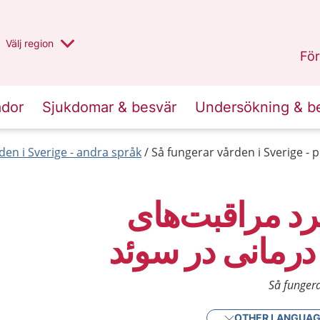
Du har valt region
Välj
en annan
region
Halland
.
För
ador
Sjukdomar & besvär
Undersökning & b
den i Sverige - andra språk
Så fungerar vården i Sverige - 
د مراقبت‌های
درمانی در سوئد
Så fungera
OTHER LANGUA