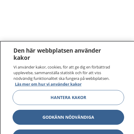
Den här webbplatsen använder
kakor
Vi använder kakor, cookies, för att ge dig en förbättrad
upplevelse, sammanställa statistik och för att viss
nödvändig funktionalitet ska fungera på webbplatsen.
Läs mer om hur vi använder kakor
1177
–
tryggt om din hälsa och vård
HANTERA KAKOR
På 1177.se får du råd om hälsa och information om
sjukdomar och vilka mottagningar du kan kontakta.
GODKÄNN NÖDVÄNDIGA
Logga in för att läsa din journal och göra dina
vårdärenden. Ring telefonnummer 1177 för