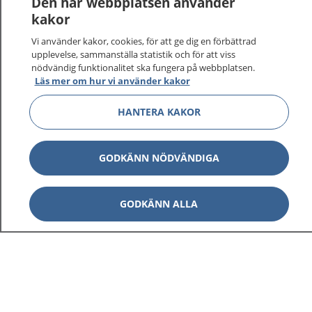
Den här webbplatsen använder
kakor
Vi använder kakor, cookies, för att ge dig en förbättrad
upplevelse, sammanställa statistik och för att viss
nödvändig funktionalitet ska fungera på webbplatsen.
Show co
1177 på flera språk
Läs mer om hur vi använder kakor
Show co
HANTERA KAKOR
Om 1177
Show co
Kontakt
GODKÄNN NÖDVÄNDIGA
GODKÄNN ALLA
Behandling av personuppgifter
Hantering av kakor
Inställningar för kakor