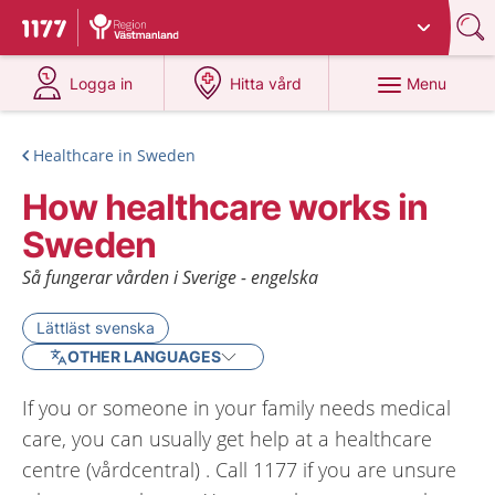
Du har valt region
Västmanland
.
To start page for 1177
at 1177.se
at 1177.se
Menu
Logga in
Hitta vård
Healthcare in Sweden
How healthcare works in
Sweden
Så fungerar vården i Sverige - engelska
Lättläst svenska
OTHER LANGUAGES
If you or someone in your family needs medical
care, you can usually get help at a healthcare
centre (vårdcentral) . Call 1177 if you are unsure