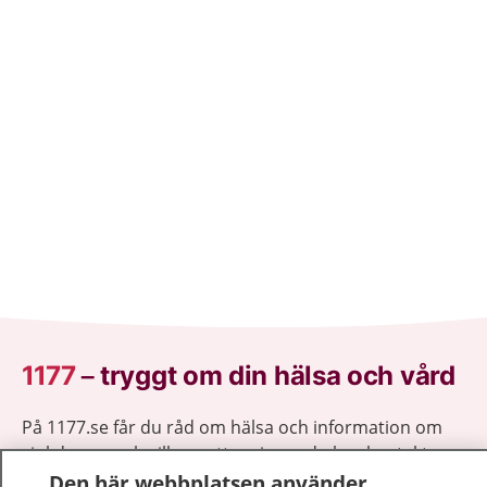
1177
–
tryggt om din hälsa och vård
På 1177.se får du råd om hälsa och information om
sjukdomar och vilka mottagningar du kan kontakta.
Logga in för att läsa din journal och göra dina
Den här webbplatsen använder