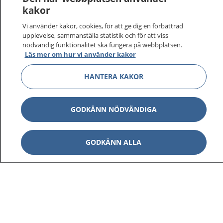
vårdärenden. Ring telefonnummer 1177 för
kakor
sjukvårdsrådgivning dygnet runt.
Vi använder kakor, cookies, för att ge dig en förbättrad
1177 ger dig råd när du vill må bättre.
upplevelse, sammanställa statistik och för att viss
nödvändig funktionalitet ska fungera på webbplatsen.
Läs mer om hur vi använder kakor
HANTERA KAKOR
Show co
1177 på flera språk
GODKÄNN NÖDVÄNDIGA
Show co
Om 1177
GODKÄNN ALLA
Show co
Kontakt
Behandling av personuppgifter
Hantering av kakor