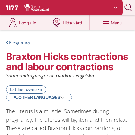
Du har valt region
Västmanland
.
To start page for 1177
at 1177.se
at 1177.se
Menu
Logga in
Hitta vård
Pregnancy
Braxton Hicks contractions
and labour contractions
Sammandragningar och värkar - engelska
Lättläst svenska
OTHER LANGUAGES
The uterus is a muscle. Sometimes during
pregnancy, the uterus will tighten and then relax.
These are called Braxton Hicks contractions, or