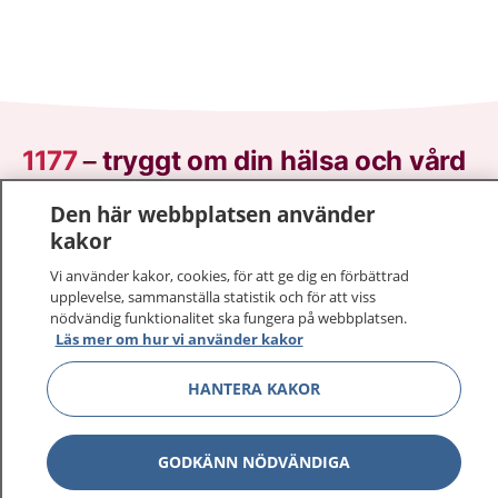
1177
–
tryggt om din hälsa och vård
Den här webbplatsen använder
På 1177.se får du råd om hälsa och information om
kakor
sjukdomar och vilka mottagningar du kan kontakta.
Logga in för att läsa din journal och göra dina
Vi använder kakor, cookies, för att ge dig en förbättrad
vårdärenden. Ring telefonnummer 1177 för
upplevelse, sammanställa statistik och för att viss
sjukvårdsrådgivning dygnet runt.
nödvändig funktionalitet ska fungera på webbplatsen.
Läs mer om hur vi använder kakor
1177 ger dig råd när du vill må bättre.
HANTERA KAKOR
GODKÄNN NÖDVÄNDIGA
Show co
1177 på flera språk