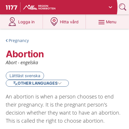
Du har valt region
Norrbotten
.
To start page for 1177
at 1177.se
at 1177.se
Menu
Logga in
Hitta vård
Pregnancy
Abortion
Abort - engelska
Lättläst svenska
OTHER LANGUAGES
An abortion is when a person chooses to end
their pregnancy. It is the pregnant person's
decision whether they want to have an abortion.
This is called the right to choose abortion.