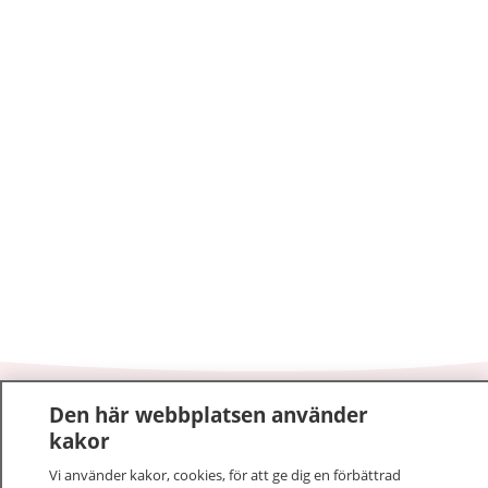
Den här webbplatsen använder
1177
–
tryggt om din hälsa och vård
kakor
På 1177.se får du råd om hälsa och information om
Vi använder kakor, cookies, för att ge dig en förbättrad