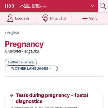
Du har valt region
Norrbotten
.
To start page for 1177
at 1177.se
at 1177.se
Menu
Logga in
Hitta vård
English
Pregnancy
Graviditet - engelska
Lättläst svenska
OTHER LANGUAGES
Current articles
Tests during pregnancy – foetal
diagnostics