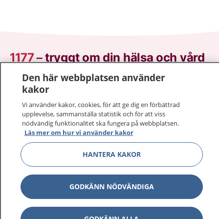
1177
–
tryggt om din hälsa och vård
Den här webbplatsen använder
På 1177.se får du råd om hälsa och information om
kakor
sjukdomar och vilka mottagningar du kan kontakta.
Logga in för att läsa din journal och göra dina
Vi använder kakor, cookies, för att ge dig en förbättrad
upplevelse, sammanställa statistik och för att viss
vårdärenden. Ring telefonnummer 1177 för
nödvändig funktionalitet ska fungera på webbplatsen.
sjukvårdsrådgivning dygnet runt.
Läs mer om hur vi använder kakor
1177 ger dig råd när du vill må bättre.
HANTERA KAKOR
GODKÄNN NÖDVÄNDIGA
Show co
1177 på flera språk
GODKÄNN ALLA