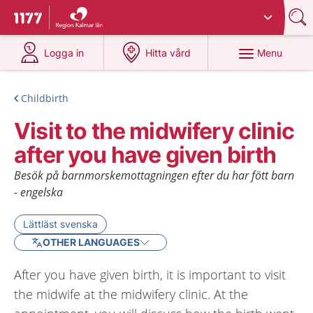
Du har valt region
Kalmar län
.
To start page for 1177
at 1177.se
at 1177.se
Menu
Logga in
Hitta vård
Childbirth
Visit to the midwifery clinic
after you have given birth
Besök på barnmorskemottagningen efter du har fött barn
- engelska
Lättläst svenska
OTHER LANGUAGES
After you have given birth, it is important to visit
the midwife at the midwifery clinic. At the