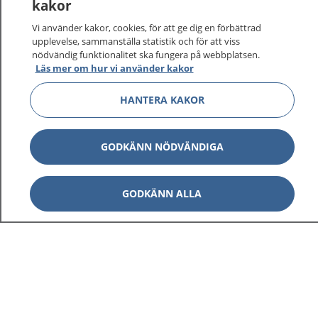
kakor
På 1177.se får du råd om hälsa och information om
Vi använder kakor, cookies, för att ge dig en förbättrad
sjukdomar och vilka mottagningar du kan kontakta.
upplevelse, sammanställa statistik och för att viss
Logga in för att läsa din journal och göra dina
nödvändig funktionalitet ska fungera på webbplatsen.
vårdärenden. Ring telefonnummer 1177 för
Läs mer om hur vi använder kakor
sjukvårdsrådgivning dygnet runt.
HANTERA KAKOR
1177 ger dig råd när du vill må bättre.
GODKÄNN NÖDVÄNDIGA
Show co
GODKÄNN ALLA
1177 på flera språk
Show co
Om 1177
Show co
Kontakt