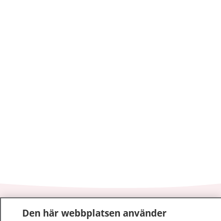
1177
–
tryggt om din hälsa och vård
Den här webbplatsen använder