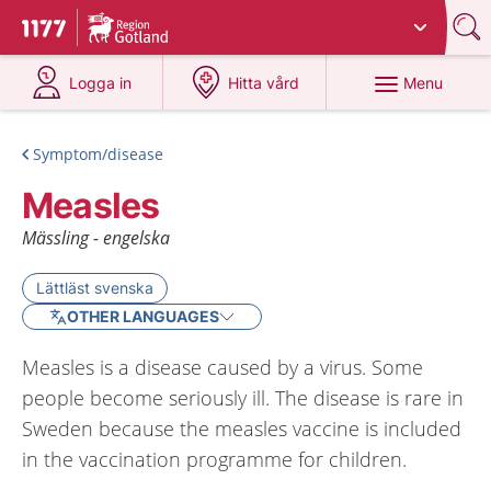
Du har valt region
Gotland
.
To start page for 1177
at 1177.se
at 1177.se
Menu
Logga in
Hitta vård
Symptom/disease
Measles
Mässling - engelska
Lättläst svenska
OTHER LANGUAGES
Measles is a disease caused by a virus. Some
people become seriously ill. The disease is rare in
Sweden because the measles vaccine is included
in the vaccination programme for children.