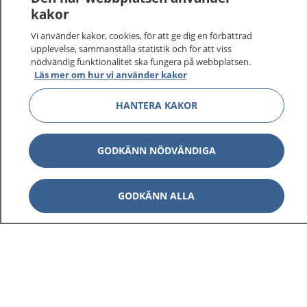
vårdärenden. Ring telefonnummer 1177 för
kakor
sjukvårdsrådgivning dygnet runt.
Vi använder kakor, cookies, för att ge dig en förbättrad
1177 ger dig råd när du vill må bättre.
upplevelse, sammanställa statistik och för att viss
nödvändig funktionalitet ska fungera på webbplatsen.
Läs mer om hur vi använder kakor
HANTERA KAKOR
Show co
1177 på flera språk
GODKÄNN NÖDVÄNDIGA
Show co
Om 1177
GODKÄNN ALLA
Show co
Kontakt
Behandling av personuppgifter
Hantering av kakor