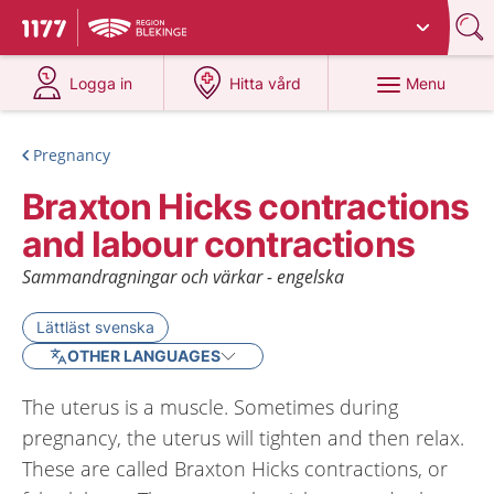
Du har valt region
Blekinge
.
To start page for 1177
at 1177.se
at 1177.se
Menu
Logga in
Hitta vård
Pregnancy
Braxton Hicks contractions
and labour contractions
Sammandragningar och värkar - engelska
Lättläst svenska
OTHER LANGUAGES
The uterus is a muscle. Sometimes during
pregnancy, the uterus will tighten and then relax.
These are called Braxton Hicks contractions, or