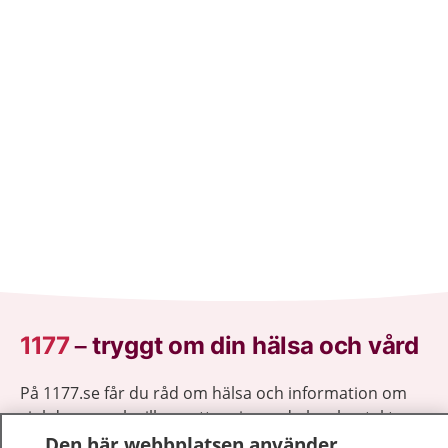
1177
–
tryggt om din hälsa och vård
På 1177.se får du råd om hälsa och information om
sjukdomar och vilka mottagningar du kan kontakta.
Logga in för att läsa din journal och göra dina
Den här webbplatsen använder