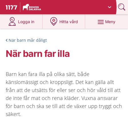
Du har valt region
Dalarna
.
Till startsidan för 1177
på 1177.se
på 1177.se
Meny
Logga in
Hitta vård
När barn mår dåligt
När barn far illa
Barn kan fara illa på olika sätt, både
känslomässigt och kroppsligt. Det kan gälla allt
från att de utsätts för eller ser och hör våld till att
de inte får mat och rena kläder. Vuxna ansvarar
för barn och ska se till att de växer upp tryggt och
säkert.