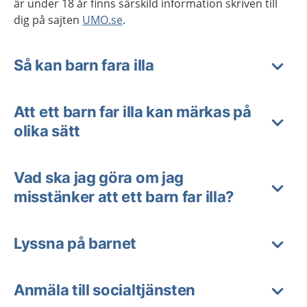
är under 18 år finns särskild information skriven till
dig på sajten
UMO.se
.
Så kan barn fara illa
Att ett barn far illa kan märkas på
olika sätt
Vad ska jag göra om jag
misstänker att ett barn far illa?
Lyssna på barnet
Anmäla till socialtjänsten