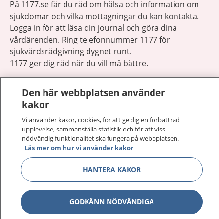
På 1177.se får du råd om hälsa och information om
sjukdomar och vilka mottagningar du kan kontakta.
Logga in för att läsa din journal och göra dina
vårdärenden. Ring telefonnummer 1177 för
sjukvårdsrådgivning dygnet runt.
1177 ger dig råd när du vill må bättre.
Den här webbplatsen använder
kakor
Vi använder kakor, cookies, för att ge dig en förbättrad
Visa inn
1177 på flera språk
upplevelse, sammanställa statistik och för att viss
nödvändig funktionalitet ska fungera på webbplatsen.
Läs mer om hur vi använder kakor
Visa inn
Om 1177
HANTERA KAKOR
Visa inn
Kontakt
GODKÄNN NÖDVÄNDIGA
Behandling av personuppgifter