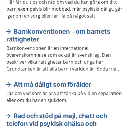
Här får du tips och råd om vad du kan göra om ditt
barn exempelvis blir mobbad, mår psykiskt dåligt, går
igenom en sorg eller far illa på något sätt.
Barnkonventionen – om barnets
rättigheter
Barnkonventionen är en internationell
överenskommelse som också är svensk lag. Den
beskriver vilka rättigheter barn och unga har.
Grundtanken är att alla barn i världen är födda fria
och att alla barn har lika värde. Konventionen gäller
barn och unga fram till den dag man fyller 18 år.
Att må dåligt som förälder
Läs om vad som är bra att tänka på vid en separation
eller om du har en sjukdom.
Råd och stöd på mejl, chatt och
telefon vid psykisk ohälsa och