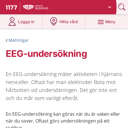
Du har valt region
Blekinge
.
Till startsidan för 1177
på 1177.se
på 1177.se
Meny
Logga in
Hitta vård
Mätningar
EEG-undersökning
En EEG-undersökning mäter aktiviteten i hjärnans
nervceller. Oftast har man elektroder fästa mot
hårbotten vid undersökningen. Det gör inte ont
och du mår som vanligt efteråt.
En EEG-undersökning kan göras när du är vaken eller
när du sover. Oftast görs undersökningen på ett
sjukhus.