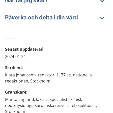
När får jag svar?
Påverka och delta i din vård
Senast uppdaterad
:
2024-01-24
Skribent
:
Klara
Johansson,
redaktör,
1177.se, nationella
redaktionen,
Stockholm
Granskare
:
Marita
Englund,
läkare, specialist i klinisk
neurofysiologi,
Karolinska universitetssjukhuset,
Stockholm