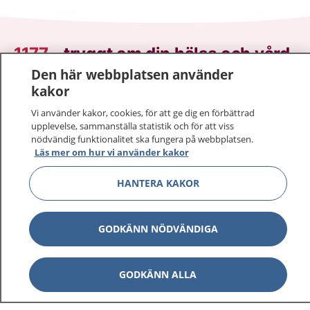
1177
–
tryggt om din hälsa och vård
Den här webbplatsen använder
På 1177.se får du råd om hälsa och information om
kakor
sjukdomar och vilka mottagningar du kan kontakta.
Vi använder kakor, cookies, för att ge dig en förbättrad
Logga in för att läsa din journal och göra dina
upplevelse, sammanställa statistik och för att viss
vårdärenden. Ring telefonnummer 1177 för
nödvändig funktionalitet ska fungera på webbplatsen.
sjukvårdsrådgivning dygnet runt.
Läs mer om hur vi använder kakor
1177 ger dig råd när du vill må bättre.
HANTERA KAKOR
GODKÄNN NÖDVÄNDIGA
Visa inn
1177 på flera språk
GODKÄNN ALLA
Visa inn
Om 1177