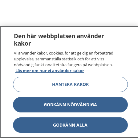
Den här webbplatsen använder
kakor
1177
–
tryggt om din hälsa och vård
Vi använder kakor, cookies, för att ge dig en förbättrad
upplevelse, sammanställa statistik och för att viss
nödvändig funktionalitet ska fungera på webbplatsen.
På 1177.se får du råd om hälsa och information om
Läs mer om hur vi använder kakor
sjukdomar och vilka mottagningar du kan kontakta.
Logga in för att läsa din journal och göra dina
HANTERA KAKOR
vårdärenden. Ring telefonnummer 1177 för
sjukvårdsrådgivning dygnet runt.
GODKÄNN NÖDVÄNDIGA
1177 ger dig råd när du vill må bättre.
GODKÄNN ALLA