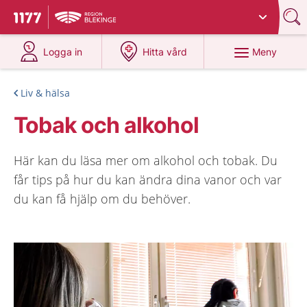
Du har valt region
Blekinge
.
Till startsidan för 1177
på 1177.se
på 1177.se
Meny
Logga in
Hitta vård
Liv & hälsa
Tobak och alkohol
Här kan du läsa mer om alkohol och tobak. Du
får tips på hur du kan ändra dina vanor och var
du kan få hjälp om du behöver.