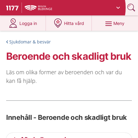
Du har valt region
Blekinge
.
Till startsidan för 1177
på 1177.se
på 1177.se
Meny
Logga in
Hitta vård
Sjukdomar & besvär
Beroende och skadligt bruk
Läs om olika former av beroenden och var du
kan få hjälp.
Innehåll - Beroende och skadligt bruk