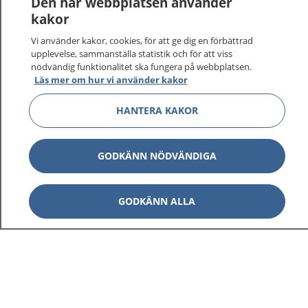
Den här webbplatsen använder
kakor
Vi använder kakor, cookies, för att ge dig en förbättrad
upplevelse, sammanställa statistik och för att viss
1177
–
tryggt om din hälsa och vård
nödvändig funktionalitet ska fungera på webbplatsen.
Läs mer om hur vi använder kakor
På 1177.se får du råd om hälsa och information om
sjukdomar och vilka mottagningar du kan kontakta.
HANTERA KAKOR
Logga in för att läsa din journal och göra dina
vårdärenden. Ring telefonnummer 1177 för
sjukvårdsrådgivning dygnet runt.
GODKÄNN NÖDVÄNDIGA
1177 ger dig råd när du vill må bättre.
GODKÄNN ALLA
Visa inn
1177 på flera språk
Visa inn
Om 1177